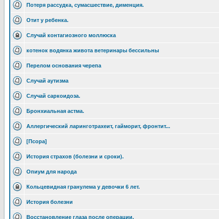
Потеря рассудка, сумасшествие, дименция.
Отит у ребенка.
Случай контагиозного моллюска
котенок водянка живота ветеринары бессильны
Перелом основания черепа
Случай аутизма
Случай саркоидоза.
Бронхиальная астма.
Аллергический ларинготрахеит, гайморит, фронтит...
[Псора]
История страхов (болезни и сроки).
Опиум для народа
Кольцевидная гранулема у девочки 6 лет.
История болезни
Восстановление глаза после операции.