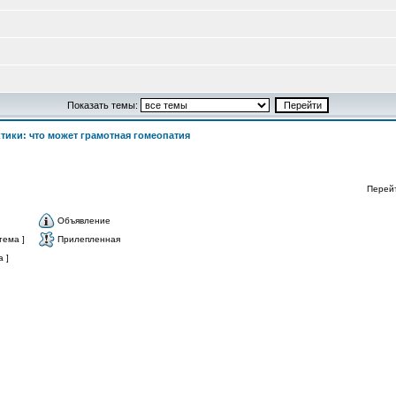
Показать темы:
ктики: что может грамотная гомеопатия
Перей
Объявление
тема ]
Прилепленная
 ]