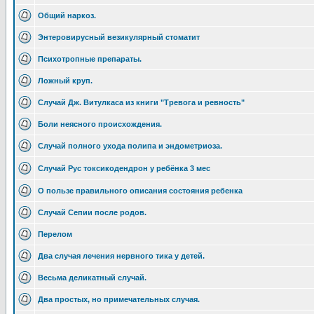
Общий наркоз.
Энтеровирусный везикулярный стоматит
Психотропные препараты.
Ложный круп.
Случай Дж. Витулкаса из книги "Тревога и ревность"
Боли неясного происхождения.
Случай полного ухода полипа и эндометриоза.
Случай Рус токсикодендрон у ребёнка 3 мес
О пользе правильного описания состояния ребенка
Случай Сепии после родов.
Перелом
Два случая лечения нервного тика у детей.
Весьма деликатный случай.
Два простых, но примечательных случая.