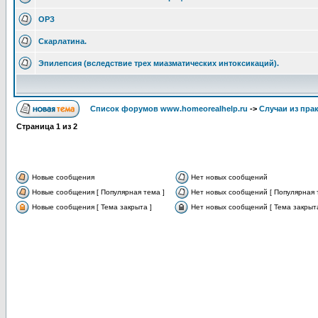
ОРЗ
Скарлатина.
Эпилепсия (вследствие трех миазматических интоксикаций).
Список форумов www.homeorealhelp.ru
->
Случаи из пра
Страница
1
из
2
Новые сообщения
Нет новых сообщений
Новые сообщения [ Популярная тема ]
Нет новых сообщений [ Популярная 
Новые сообщения [ Тема закрыта ]
Нет новых сообщений [ Тема закрыта