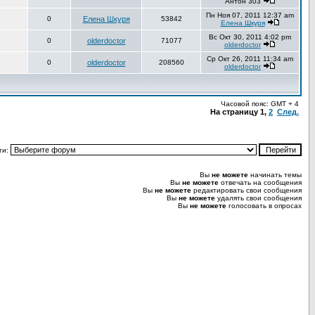
Антон 303
Пн Ноя 07, 2011 12:37 am
0
Елена Шкуря
53842
Елена Шкуря
Вс Окт 30, 2011 4:02 pm
0
olderdoctor
71077
olderdoctor
Ср Окт 26, 2011 11:34 am
0
olderdoctor
208560
olderdoctor
Часовой пояс: GMT + 4
На страницу
1
,
2
След.
ти:
Вы
не можете
начинать темы
Вы
не можете
отвечать на сообщения
Вы
не можете
редактировать свои сообщения
Вы
не можете
удалять свои сообщения
Вы
не можете
голосовать в опросах