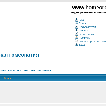
www.homeorea
форум реальной гомеопа
FAQ
Поиск
Пользователи
Группы
Регистрация
Профиль
Войти и проверить ли
Вход
ная гомеопатия
ктики: что может грамотная гомеопатия
Темы