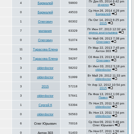
Пт Дек 05, 2014 6:42 pm
4
Бармалей
59800
dr.perov
Ср Ноя 26, 2014 4:26 pm
0
Бармалей
49533
Бармалей
Пн Окт 14, 2013 6:25 pm
1
Олегович
60302
2015
Пт Июн 07, 2013 12:32 am
7
милания
63329
ирина анатольевна
Чт Май 09, 2013 7:38 pm
0
Олегович
51074
Олегович
Пт Мар 22, 2013 7:45 pm
11
Тарасова Елена
79046
Антон 303
Сб Фев 23, 2013 6:34 pm
5
Тарасова Елена
59297
Олегович
Вт Июл 03, 2012 5:18 pm
3
olderdoctor
58202
olderdoctor
Вт Май 29, 2012 11:33 am
0
olderdoctor
51999
olderdoctor
Чт Апр 12, 2012 10:54 pm
3
2015
57218
2015
Пн Фев 13, 2012 1:06 pm
3
olderdoctor
57641
Павел
Пт Ноя 25, 2011 5:40 pm
1
Сергей К
53394
olderdoctor
Вс Ноя 13, 2011 7:54 pm
0
olderdoctor
50563
olderdoctor
Ср Ноя 09, 2011 5:48 pm
6
Олег Юрьевич
70016
Олег Юрьевич
Пн Ноя 07, 2011 1:56 am
0
Антон 303
51403