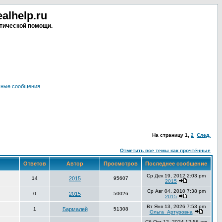
lhelp.ru
тической помощи.
чные сообщения
На страницу
1
,
2
След.
Отметить все темы как прочтённые
Ответов
Автор
Просмотров
Последнее сообщение
Ср Дек 19, 2012 2:03 pm
14
2015
95607
2015
Ср Авг 04, 2010 7:38 pm
0
2015
50026
2015
Вт Янв 13, 2026 7:53 pm
1
Бармалей
51308
Ольга_Артуровна
Сб Окт 12, 2024 12:56 am