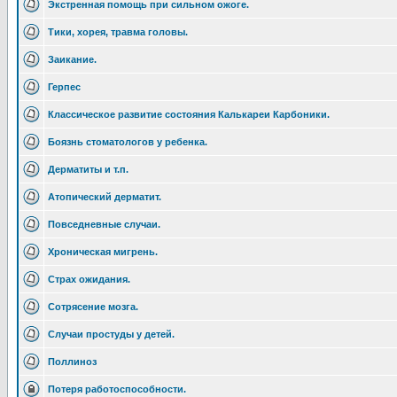
Экстренная помощь при сильном ожоге.
Тики, хорея, травма головы.
Заикание.
Герпес
Классическое развитие состояния Калькареи Карбоники.
Боязнь стоматологов у ребенка.
Дерматиты и т.п.
Атопический дерматит.
Повседневные случаи.
Хроническая мигрень.
Страх ожидания.
Сотрясение мозга.
Случаи простуды у детей.
Поллиноз
Потеря работоспособности.