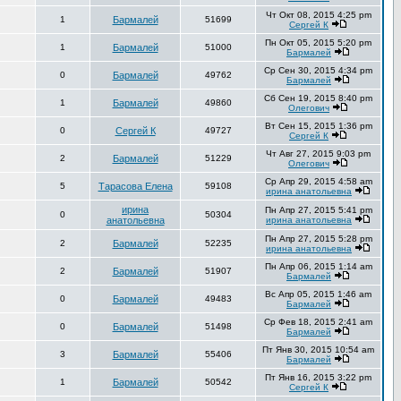
Чт Окт 08, 2015 4:25 pm
1
Бармалей
51699
Сергей К
Пн Окт 05, 2015 5:20 pm
1
Бармалей
51000
Бармалей
Ср Сен 30, 2015 4:34 pm
0
Бармалей
49762
Бармалей
Сб Сен 19, 2015 8:40 pm
1
Бармалей
49860
Олегович
Вт Сен 15, 2015 1:36 pm
0
Сергей К
49727
Сергей К
Чт Авг 27, 2015 9:03 pm
2
Бармалей
51229
Олегович
Ср Апр 29, 2015 4:58 am
5
Тарасова Елена
59108
ирина анатольевна
ирина
Пн Апр 27, 2015 5:41 pm
0
50304
анатольевна
ирина анатольевна
Пн Апр 27, 2015 5:28 pm
2
Бармалей
52235
ирина анатольевна
Пн Апр 06, 2015 1:14 am
2
Бармалей
51907
Бармалей
Вс Апр 05, 2015 1:46 am
0
Бармалей
49483
Бармалей
Ср Фев 18, 2015 2:41 am
0
Бармалей
51498
Бармалей
Пт Янв 30, 2015 10:54 am
3
Бармалей
55406
Бармалей
Пт Янв 16, 2015 3:22 pm
1
Бармалей
50542
Сергей К