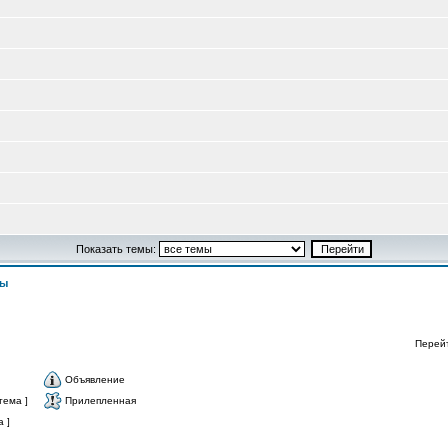
Показать темы:
сы
Перей
Объявление
тема ]
Прилепленная
 ]