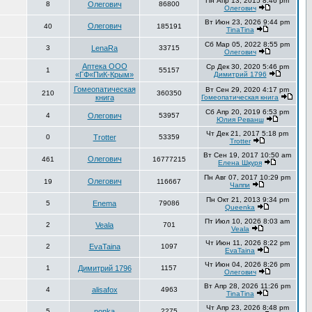
Пн Апр 13, 2015 8:46 pm
8
Олегович
86800
Олегович
Вт Июн 23, 2026 9:44 pm
Олегович
40
185191
TinaTina
Сб Мар 05, 2022 8:55 pm
3
LenaRa
33715
Олегович
Аптека ООО
Ср Дек 30, 2020 5:46 pm
1
55157
«ГФ«ПиК-Крым»
Димитрий 1796
Гомеопатическая
Вт Сен 29, 2020 4:17 pm
210
360350
книга
Гомеопатическая книга
Сб Апр 20, 2019 6:53 pm
4
Олегович
53957
Юлия Реванш
Чт Дек 21, 2017 5:18 pm
0
Trotter
53359
Trotter
Вт Сен 19, 2017 10:50 am
Олегович
461
16777215
Елена Шкуря
Пн Авг 07, 2017 10:29 pm
Олегович
19
116667
Чаппи
Пн Окт 21, 2013 9:34 pm
5
Enema
79086
Queenka
Пт Июл 10, 2026 8:03 am
2
Veala
701
Veala
Чт Июн 11, 2026 8:22 pm
2
EvaTaina
1097
EvaTaina
Чт Июн 04, 2026 8:26 pm
1
Димитрий 1796
1157
Олегович
Вт Апр 28, 2026 11:26 pm
4
alisafox
4963
TinaTina
Чт Апр 23, 2026 8:48 pm
5
ponka
2275