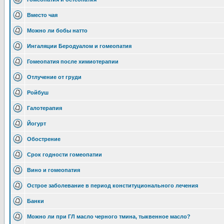
Вместо чая
Можно ли бобы натто
Ингаляции Беродуалом и гомеопатия
Гомеопатия после химиотерапии
Отлучение от груди
Ройбуш
Галотерапия
Йогурт
Обострение
Срок годности гомеопатии
Вино и гомеопатия
Острое заболевание в период конституционального лечения
Банки
Можно ли при ГЛ масло черного тмина, тыквенное масло?