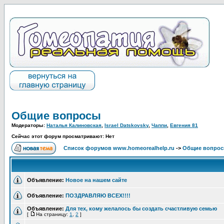
Общие вопросы
Модераторы:
Наталья Калиновская
,
Israel Datskovsky
,
Чаппи
,
Евгения 81
Сейчас этот форум просматривают: Нет
Список форумов www.homeorealhelp.ru
->
Общие вопро
Объявление:
Новое на нашем сайте
Объявление:
ПОЗДРАВЛЯЮ ВСЕХ!!!!
Объявление:
Для тех, кому желалось бы создать счастливую семью
[
На страницу:
1
,
2
]