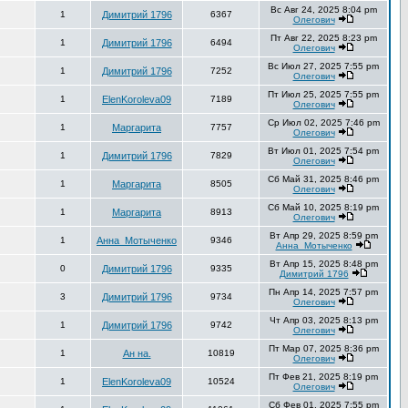
Вс Авг 24, 2025 8:04 pm
1
Димитрий 1796
6367
Олегович
Пт Авг 22, 2025 8:23 pm
1
Димитрий 1796
6494
Олегович
Вс Июл 27, 2025 7:55 pm
1
Димитрий 1796
7252
Олегович
Пт Июл 25, 2025 7:55 pm
1
ElenKoroleva09
7189
Олегович
Ср Июл 02, 2025 7:46 pm
1
Маргарита
7757
Олегович
Вт Июл 01, 2025 7:54 pm
1
Димитрий 1796
7829
Олегович
Сб Май 31, 2025 8:46 pm
1
Маргарита
8505
Олегович
Сб Май 10, 2025 8:19 pm
1
Маргарита
8913
Олегович
Вт Апр 29, 2025 8:59 pm
1
Анна_Мотыченко
9346
Анна_Мотыченко
Вт Апр 15, 2025 8:48 pm
0
Димитрий 1796
9335
Димитрий 1796
Пн Апр 14, 2025 7:57 pm
3
Димитрий 1796
9734
Олегович
Чт Апр 03, 2025 8:13 pm
1
Димитрий 1796
9742
Олегович
Пт Мар 07, 2025 8:36 pm
1
Ан на.
10819
Олегович
Пт Фев 21, 2025 8:19 pm
1
ElenKoroleva09
10524
Олегович
Сб Фев 01, 2025 7:55 pm