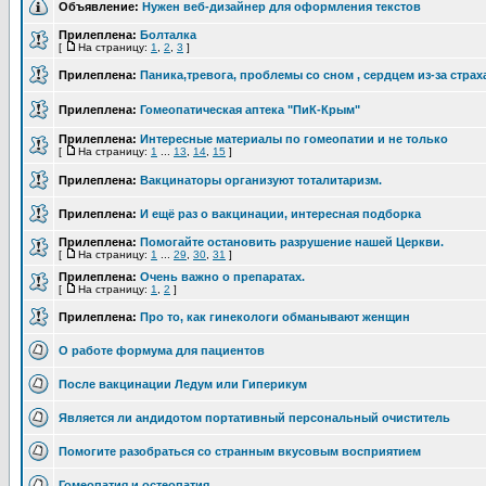
Объявление:
Нужен веб-дизайнер для оформления текстов
Прилеплена:
Болталка
[
На страницу:
1
,
2
,
3
]
Прилеплена:
Паника,тревога, проблемы со сном , сердцем из-за страх
Прилеплена:
Гомеопатическая аптека "ПиК-Крым"
Прилеплена:
Интересные материалы по гомеопатии и не только
[
На страницу:
1
...
13
,
14
,
15
]
Прилеплена:
Вакцинаторы организуют тоталитаризм.
Прилеплена:
И ещё раз о вакцинации, интересная подборка
Прилеплена:
Помогайте остановить разрушение нашей Церкви.
[
На страницу:
1
...
29
,
30
,
31
]
Прилеплена:
Очень важно о препаратах.
[
На страницу:
1
,
2
]
Прилеплена:
Про то, как гинекологи обманывают женщин
О работе формума для пациентов
После вакцинации Ледум или Гиперикум
Является ли андидотом портативный персональный очиститель
Помогите разобраться со странным вкусовым восприятием
Гомеопатия и остеопатия