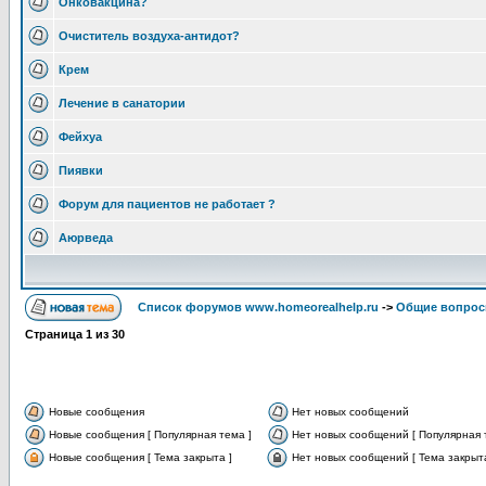
Онковакцина?
Очиститель воздуха-антидот?
Крем
Лечение в санатории
Фейхуа
Пиявки
Форум для пациентов не работает ?
Аюрведа
Список форумов www.homeorealhelp.ru
->
Общие вопро
Страница
1
из
30
Новые сообщения
Нет новых сообщений
Новые сообщения [ Популярная тема ]
Нет новых сообщений [ Популярная 
Новые сообщения [ Тема закрыта ]
Нет новых сообщений [ Тема закрыта