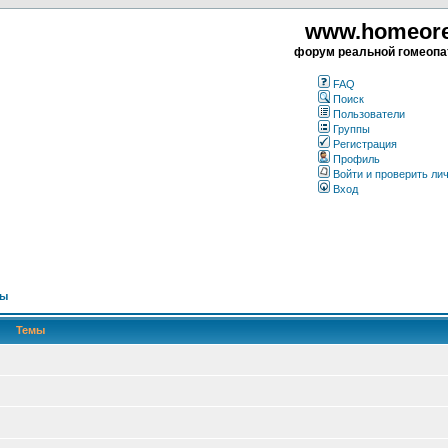
www.homeorea
форум реальной гомеопа
FAQ
Поиск
Пользователи
Группы
Регистрация
Профиль
Войти и проверить ли
Вход
сы
Темы