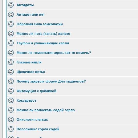
Антидоты
Антидот или нет
Обратная сила гомеопатии
Можно ли пить (капать) железо
Тауфон и увлажняющие капли
Может ли гомеопатия здесь как-то помочь?
Глазные капли
Щелочное питье
Почему закрыли форум Для пациентов?
Фитомуцил с добавкой
Коксартроз
Можно ли полоскать содой горло
Онкология легких
Полоскание горла содой