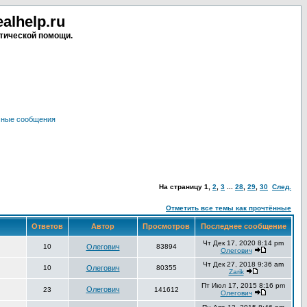
lhelp.ru
тической помощи.
чные сообщения
На страницу
1
,
2
,
3
...
28
,
29
,
30
След.
Отметить все темы как прочтённые
Ответов
Автор
Просмотров
Последнее сообщение
Чт Дек 17, 2020 8:14 pm
10
Олегович
83894
Олегович
Чт Дек 27, 2018 9:36 am
10
Олегович
80355
Zarik
Пт Июл 17, 2015 8:16 pm
Олегович
23
141612
Олегович