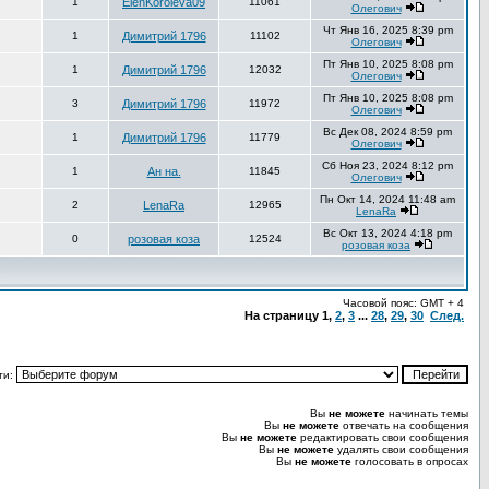
1
ElenKoroleva09
11061
Олегович
Чт Янв 16, 2025 8:39 pm
1
Димитрий 1796
11102
Олегович
Пт Янв 10, 2025 8:08 pm
1
Димитрий 1796
12032
Олегович
Пт Янв 10, 2025 8:08 pm
3
Димитрий 1796
11972
Олегович
Вс Дек 08, 2024 8:59 pm
1
Димитрий 1796
11779
Олегович
Сб Ноя 23, 2024 8:12 pm
1
Ан на.
11845
Олегович
Пн Окт 14, 2024 11:48 am
2
LenaRa
12965
LenaRa
Вс Окт 13, 2024 4:18 pm
0
розовая коза
12524
розовая коза
Часовой пояс: GMT + 4
На страницу
1
,
2
,
3
...
28
,
29
,
30
След.
ти:
Вы
не можете
начинать темы
Вы
не можете
отвечать на сообщения
Вы
не можете
редактировать свои сообщения
Вы
не можете
удалять свои сообщения
Вы
не можете
голосовать в опросах