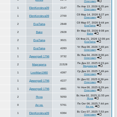
Олегович
Пн Апр 13, 2026 8:35 pm
1
ElenKoroleva09
2147
Олегович
Сб Мар 14, 2026 8:27 pm
1
ElenKoroleva09
2700
Олегович
Сб Мар 07, 2026 9:44 pm
2
EvaTaina
2848
EvaTaina
Вт Мар 03, 2026 9:08 pm
2
Bake
2928
Bake
Сб Фев 21, 2026 12:09 pm
2
EvaTaina
3021
EvaTaina
Чт Янв 08, 2026 7:49 pm
1
EvaTaina
4283
Олегович
Вс Янв 04, 2026 8:08 pm
1
Димитрий 1796
3732
Олегович
Пн Дек 22, 2025 6:23 pm
2
Маргарита
21528
Мадамачка
Ср Дек 10, 2025 7:49 pm
1
LostMan1980
4397
Олегович
Вт Дек 02, 2025 8:39 pm
1
Димитрий 1796
4227
Олегович
Чт Ноя 06, 2025 8:29 pm
1
Димитрий 1796
4881
Олегович
Вс Ноя 02, 2025 11:55 pm
2
Ясна
5050
Ясна
Пн Окт 06, 2025 7:44 pm
0
Ан на.
5761
Ан на.
Вс Сен 07, 2025 7:53 pm
1
ElenKoroleva09
6384
Олегович