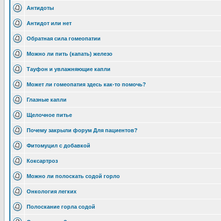
Антидоты
Антидот или нет
Обратная сила гомеопатии
Можно ли пить (капать) железо
Тауфон и увлажняющие капли
Может ли гомеопатия здесь как-то помочь?
Глазные капли
Щелочное питье
Почему закрыли форум Для пациентов?
Фитомуцил с добавкой
Коксартроз
Можно ли полоскать содой горло
Онкология легких
Полоскание горла содой