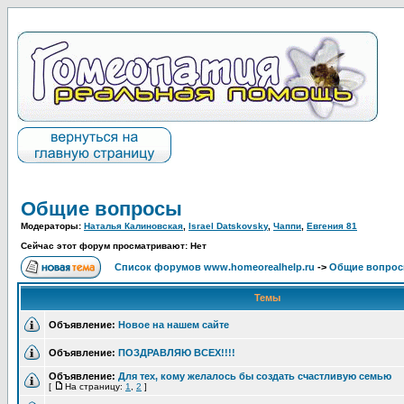
Общие вопросы
Модераторы:
Наталья Калиновская
,
Israel Datskovsky
,
Чаппи
,
Евгения 81
Сейчас этот форум просматривают: Нет
Список форумов www.homeorealhelp.ru
->
Общие вопро
Темы
Объявление:
Новое на нашем сайте
Объявление:
ПОЗДРАВЛЯЮ ВСЕХ!!!!
Объявление:
Для тех, кому желалось бы создать счастливую семью
[
На страницу:
1
,
2
]