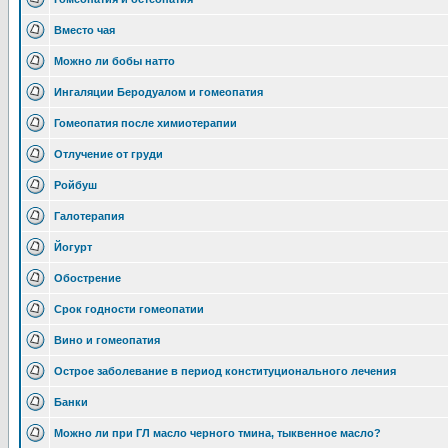
Вместо чая
Можно ли бобы натто
Ингаляции Беродуалом и гомеопатия
Гомеопатия после химиотерапии
Отлучение от груди
Ройбуш
Галотерапия
Йогурт
Обострение
Срок годности гомеопатии
Вино и гомеопатия
Острое заболевание в период конституционального лечения
Банки
Можно ли при ГЛ масло черного тмина, тыквенное масло?