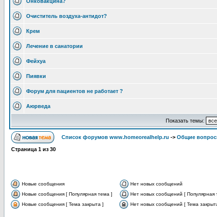
Онковакцина?
Очиститель воздуха-антидот?
Крем
Лечение в санатории
Фейхуа
Пиявки
Форум для пациентов не работает ?
Аюрведа
Показать темы:
Список форумов www.homeorealhelp.ru
->
Общие вопро
Страница
1
из
30
Новые сообщения
Нет новых сообщений
Новые сообщения [ Популярная тема ]
Нет новых сообщений [ Популярная 
Новые сообщения [ Тема закрыта ]
Нет новых сообщений [ Тема закрыта