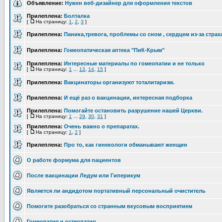
Объявление:
Нужен веб-дизайнер для оформления текстов
Прилеплена:
Болталка
[
На страницу:
1
,
2
,
3
]
Прилеплена:
Паника,тревога, проблемы со сном , сердцем из-за страх
Прилеплена:
Гомеопатическая аптека "ПиК-Крым"
Прилеплена:
Интересные материалы по гомеопатии и не только
[
На страницу:
1
...
13
,
14
,
15
]
Прилеплена:
Вакцинаторы организуют тоталитаризм.
Прилеплена:
И ещё раз о вакцинации, интересная подборка
Прилеплена:
Помогайте остановить разрушение нашей Церкви.
[
На страницу:
1
...
29
,
30
,
31
]
Прилеплена:
Очень важно о препаратах.
[
На страницу:
1
,
2
]
Прилеплена:
Про то, как гинекологи обманывают женщин
О работе формума для пациентов
После вакцинации Ледум или Гиперикум
Является ли андидотом портативный персональный очиститель
Помогите разобраться со странным вкусовым восприятием
Гомеопатия и остеопатия