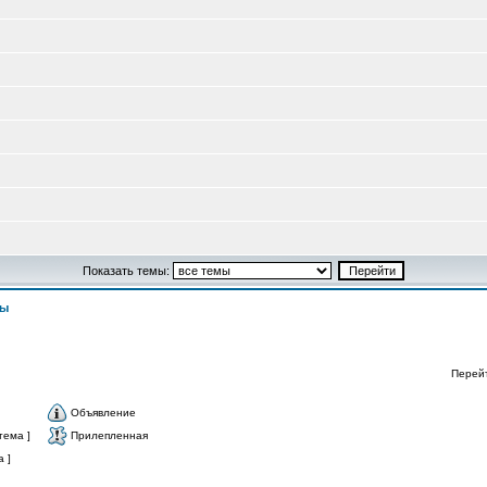
Показать темы:
сы
Перей
Объявление
тема ]
Прилепленная
 ]