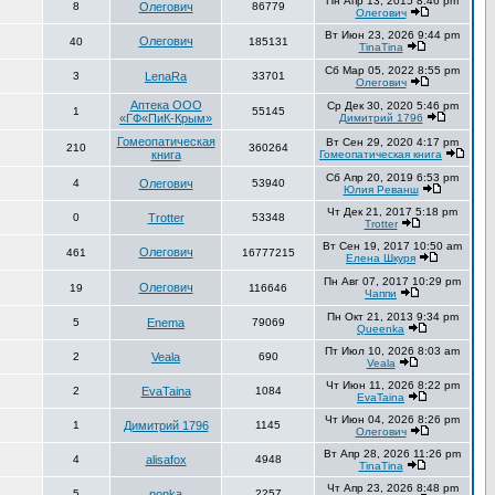
Пн Апр 13, 2015 8:46 pm
8
Олегович
86779
Олегович
Вт Июн 23, 2026 9:44 pm
Олегович
40
185131
TinaTina
Сб Мар 05, 2022 8:55 pm
3
LenaRa
33701
Олегович
Аптека ООО
Ср Дек 30, 2020 5:46 pm
1
55145
«ГФ«ПиК-Крым»
Димитрий 1796
Гомеопатическая
Вт Сен 29, 2020 4:17 pm
210
360264
книга
Гомеопатическая книга
Сб Апр 20, 2019 6:53 pm
4
Олегович
53940
Юлия Реванш
Чт Дек 21, 2017 5:18 pm
0
Trotter
53348
Trotter
Вт Сен 19, 2017 10:50 am
Олегович
461
16777215
Елена Шкуря
Пн Авг 07, 2017 10:29 pm
Олегович
19
116646
Чаппи
Пн Окт 21, 2013 9:34 pm
5
Enema
79069
Queenka
Пт Июл 10, 2026 8:03 am
2
Veala
690
Veala
Чт Июн 11, 2026 8:22 pm
2
EvaTaina
1084
EvaTaina
Чт Июн 04, 2026 8:26 pm
1
Димитрий 1796
1145
Олегович
Вт Апр 28, 2026 11:26 pm
4
alisafox
4948
TinaTina
Чт Апр 23, 2026 8:48 pm
5
ponka
2257