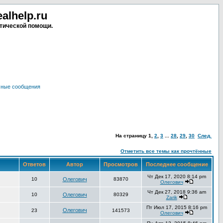
lhelp.ru
тической помощи.
чные сообщения
На страницу
1
,
2
,
3
...
28
,
29
,
30
След.
Отметить все темы как прочтённые
Ответов
Автор
Просмотров
Последнее сообщение
Чт Дек 17, 2020 8:14 pm
10
Олегович
83870
Олегович
Чт Дек 27, 2018 9:36 am
10
Олегович
80329
Zarik
Пт Июл 17, 2015 8:16 pm
Олегович
23
141573
Олегович