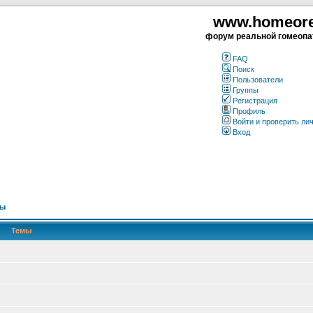
www.homeorea
форум реальной гомеопа
FAQ
Поиск
Пользователи
Группы
Регистрация
Профиль
Войти и проверить ли
Вход
сы
Темы