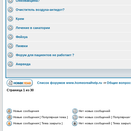
Онковакцина?
Очиститель воздуха-антидот?
Крем
Лечение в санатории
Фейхуа
Пиявки
Форум для пациентов не работает ?
Аюрведа
Список форумов www.homeorealhelp.ru
->
Общие вопро
Страница
1
из
30
Новые сообщения
Нет новых сообщений
Новые сообщения [ Популярная тема ]
Нет новых сообщений [ Популярная 
Новые сообщения [ Тема закрыта ]
Нет новых сообщений [ Тема закрыта