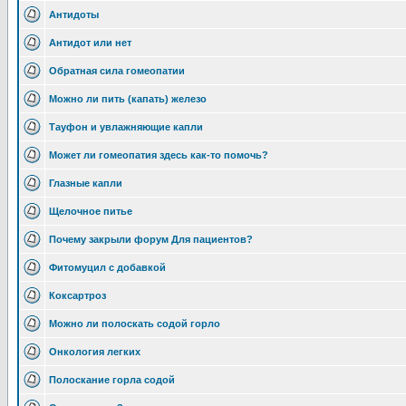
Антидоты
Антидот или нет
Обратная сила гомеопатии
Можно ли пить (капать) железо
Тауфон и увлажняющие капли
Может ли гомеопатия здесь как-то помочь?
Глазные капли
Щелочное питье
Почему закрыли форум Для пациентов?
Фитомуцил с добавкой
Коксартроз
Можно ли полоскать содой горло
Онкология легких
Полоскание горла содой