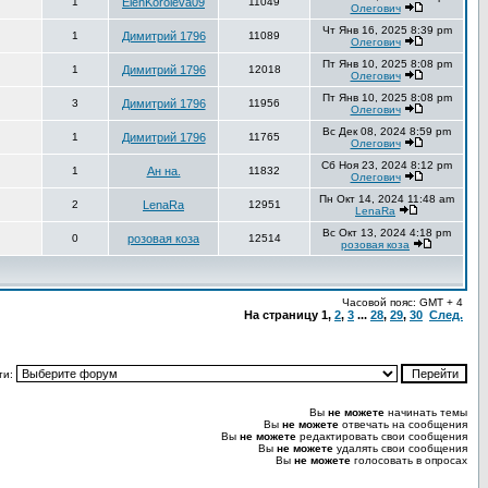
1
ElenKoroleva09
11049
Олегович
Чт Янв 16, 2025 8:39 pm
1
Димитрий 1796
11089
Олегович
Пт Янв 10, 2025 8:08 pm
1
Димитрий 1796
12018
Олегович
Пт Янв 10, 2025 8:08 pm
3
Димитрий 1796
11956
Олегович
Вс Дек 08, 2024 8:59 pm
1
Димитрий 1796
11765
Олегович
Сб Ноя 23, 2024 8:12 pm
1
Ан на.
11832
Олегович
Пн Окт 14, 2024 11:48 am
2
LenaRa
12951
LenaRa
Вс Окт 13, 2024 4:18 pm
0
розовая коза
12514
розовая коза
Часовой пояс: GMT + 4
На страницу
1
,
2
,
3
...
28
,
29
,
30
След.
ти:
Вы
не можете
начинать темы
Вы
не можете
отвечать на сообщения
Вы
не можете
редактировать свои сообщения
Вы
не можете
удалять свои сообщения
Вы
не можете
голосовать в опросах