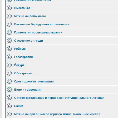
Вместо чая
Можно ли бобы натто
Ингаляции Беродуалом и гомеопатия
Гомеопатия после химиотерапии
Отлучение от груди
Ройбуш
Галотерапия
Йогурт
Обострение
Срок годности гомеопатии
Вино и гомеопатия
Острое заболевание в период конституционального лечения
Банки
Можно ли при ГЛ масло черного тмина, тыквенное масло?