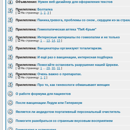
Объявление:
Нужен веб-дизайнер для оформления текстов
Прилеплена:
Болталка
[
На страницу:
1
,
2
,
3
]
Прилеплена:
Паника,тревога, проблемы со сном , сердцем из-за страх
Прилеплена:
Гомеопатическая аптека "ПиК-Крым"
Прилеплена:
Интересные материалы по гомеопатии и не только
[
На страницу:
1
...
13
,
14
,
15
]
Прилеплена:
Вакцинаторы организуют тоталитаризм.
Прилеплена:
И ещё раз о вакцинации, интересная подборка
Прилеплена:
Помогайте остановить разрушение нашей Церкви.
[
На страницу:
1
...
29
,
30
,
31
]
Прилеплена:
Очень важно о препаратах.
[
На страницу:
1
,
2
]
Прилеплена:
Про то, как гинекологи обманывают женщин
О работе формума для пациентов
После вакцинации Ледум или Гиперикум
Является ли андидотом портативный персональный очиститель
Помогите разобраться со странным вкусовым восприятием
Гомеопатия и остеопатия