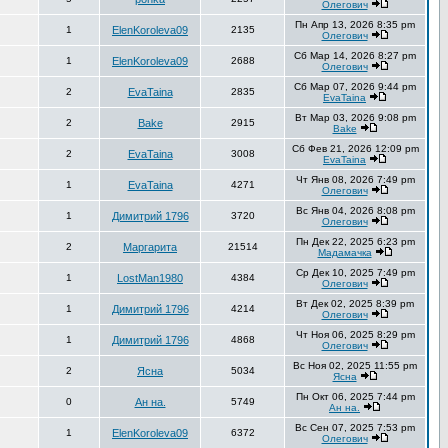
Олегович
Пн Апр 13, 2026 8:35 pm
1
ElenKoroleva09
2135
Олегович
Сб Мар 14, 2026 8:27 pm
1
ElenKoroleva09
2688
Олегович
Сб Мар 07, 2026 9:44 pm
2
EvaTaina
2835
EvaTaina
Вт Мар 03, 2026 9:08 pm
2
Bake
2915
Bake
Сб Фев 21, 2026 12:09 pm
2
EvaTaina
3008
EvaTaina
Чт Янв 08, 2026 7:49 pm
1
EvaTaina
4271
Олегович
Вс Янв 04, 2026 8:08 pm
1
Димитрий 1796
3720
Олегович
Пн Дек 22, 2025 6:23 pm
2
Маргарита
21514
Мадамачка
Ср Дек 10, 2025 7:49 pm
1
LostMan1980
4384
Олегович
Вт Дек 02, 2025 8:39 pm
1
Димитрий 1796
4214
Олегович
Чт Ноя 06, 2025 8:29 pm
1
Димитрий 1796
4868
Олегович
Вс Ноя 02, 2025 11:55 pm
2
Ясна
5034
Ясна
Пн Окт 06, 2025 7:44 pm
0
Ан на.
5749
Ан на.
Вс Сен 07, 2025 7:53 pm
1
ElenKoroleva09
6372
Олегович