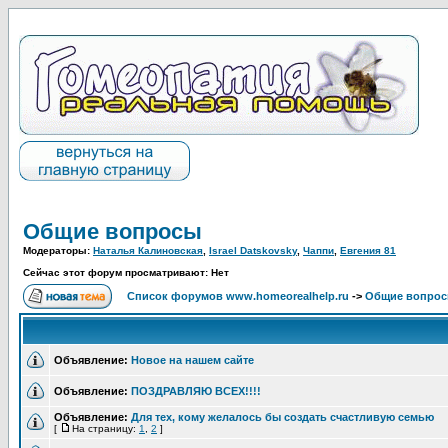
Общие вопросы
Модераторы:
Наталья Калиновская
,
Israel Datskovsky
,
Чаппи
,
Евгения 81
Сейчас этот форум просматривают: Нет
Список форумов www.homeorealhelp.ru
->
Общие вопро
Объявление:
Новое на нашем сайте
Объявление:
ПОЗДРАВЛЯЮ ВСЕХ!!!!
Объявление:
Для тех, кому желалось бы создать счастливую семью
[
На страницу:
1
,
2
]