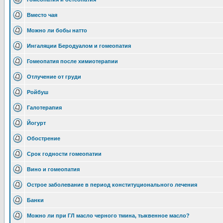
Вместо чая
Можно ли бобы натто
Ингаляции Беродуалом и гомеопатия
Гомеопатия после химиотерапии
Отлучение от груди
Ройбуш
Галотерапия
Йогурт
Обострение
Срок годности гомеопатии
Вино и гомеопатия
Острое заболевание в период конституционального лечения
Банки
Можно ли при ГЛ масло черного тмина, тыквенное масло?