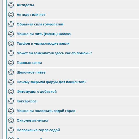
Антидоты
Антидот или нет
Обратная сила гомеопатии
Можно ли пить (капать) железо
Тауфон и увлажняющие капли
Может ли гомеопатия здесь как-то помочь?
Глазные капли
Щелочное питье
Почему закрыли форум Для пациентов?
Фитомуцил с добавкой
Коксартроз
Можно ли полоскать содой горло
Онкология легких
Полоскание горла содой