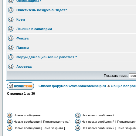
Онковакцина?
Очиститель воздуха-антидот?
Крем
Лечение в санатории
Фейхуа
Пиявки
Форум для пациентов не работает ?
Аюрведа
Показать темы:
Список форумов www.homeorealhelp.ru
->
Общие вопро
Страница
1
из
30
Новые сообщения
Нет новых сообщений
Новые сообщения [ Популярная тема ]
Нет новых сообщений [ Популярная 
Новые сообщения [ Тема закрыта ]
Нет новых сообщений [ Тема закрыта