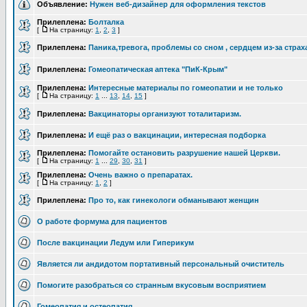
Объявление:
Нужен веб-дизайнер для оформления текстов
Прилеплена:
Болталка
[
На страницу:
1
,
2
,
3
]
Прилеплена:
Паника,тревога, проблемы со сном , сердцем из-за страх
Прилеплена:
Гомеопатическая аптека "ПиК-Крым"
Прилеплена:
Интересные материалы по гомеопатии и не только
[
На страницу:
1
...
13
,
14
,
15
]
Прилеплена:
Вакцинаторы организуют тоталитаризм.
Прилеплена:
И ещё раз о вакцинации, интересная подборка
Прилеплена:
Помогайте остановить разрушение нашей Церкви.
[
На страницу:
1
...
29
,
30
,
31
]
Прилеплена:
Очень важно о препаратах.
[
На страницу:
1
,
2
]
Прилеплена:
Про то, как гинекологи обманывают женщин
О работе формума для пациентов
После вакцинации Ледум или Гиперикум
Является ли андидотом портативный персональный очиститель
Помогите разобраться со странным вкусовым восприятием
Гомеопатия и остеопатия