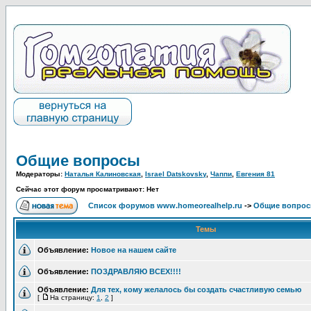
Общие вопросы
Модераторы:
Наталья Калиновская
,
Israel Datskovsky
,
Чаппи
,
Евгения 81
Сейчас этот форум просматривают: Нет
Список форумов www.homeorealhelp.ru
->
Общие вопро
Темы
Объявление:
Новое на нашем сайте
Объявление:
ПОЗДРАВЛЯЮ ВСЕХ!!!!
Объявление:
Для тех, кому желалось бы создать счастливую семью
[
На страницу:
1
,
2
]