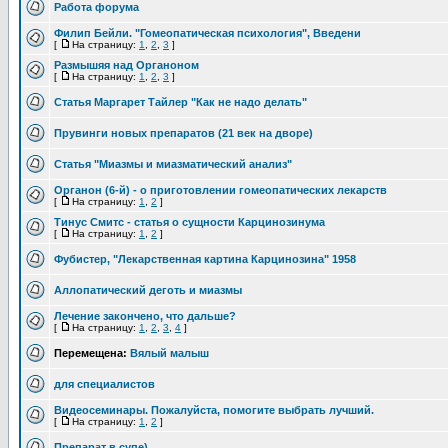
Работа форума
Филип Бейли. "Гомеопатическая психология", Введени
[
На страницу:
1
,
2
,
3
]
Размышяя над Органоном
[
На страницу:
1
,
2
,
3
]
Статья Маргарет Тайлер "Как не надо делать"
Прувинги новых препаратов (21 век на дворе)
Статья "Миазмы и миазматический анализ"
Органон (6-й) - о приготовлении гомеопатических лекарств
[
На страницу:
1
,
2
]
Тинус Смитc - статья о сущности Карцинозинума
[
На страницу:
1
,
2
]
Фубистер, "Лекарственная картина Карцинозина" 1958
Аллопатический деготь и миазмы
Лечение закончено, что дальше?
[
На страницу:
1
,
2
,
3
,
4
]
Перемещена:
Вялый малыш
для специалистов
Видеосеминары. Пожалуйста, помогите выбрать лучший.
[
На страницу:
1
,
2
]
Препарат в супе)