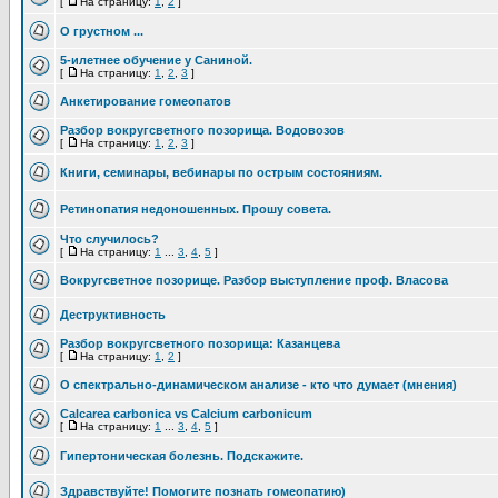
[
На страницу:
1
,
2
]
О грустном ...
5-илетнее обучение у Саниной.
[
На страницу:
1
,
2
,
3
]
Анкетирование гомеопатов
Разбор вокругсветного позорища. Водовозов
[
На страницу:
1
,
2
,
3
]
Книги, семинары, вебинары по острым состояниям.
Ретинопатия недоношенных. Прошу совета.
Что случилось?
[
На страницу:
1
...
3
,
4
,
5
]
Вокругсветное позорище. Разбор выступление проф. Власова
Деструктивность
Разбор вокругсветного позорища: Казанцева
[
На страницу:
1
,
2
]
О спектрально-динамическом анализе - кто что думает (мнения)
Calcarea carbonica vs Calcium carbonicum
[
На страницу:
1
...
3
,
4
,
5
]
Гипертоническая болезнь. Подскажите.
Здравствуйте! Помогите познать гомеопатию)