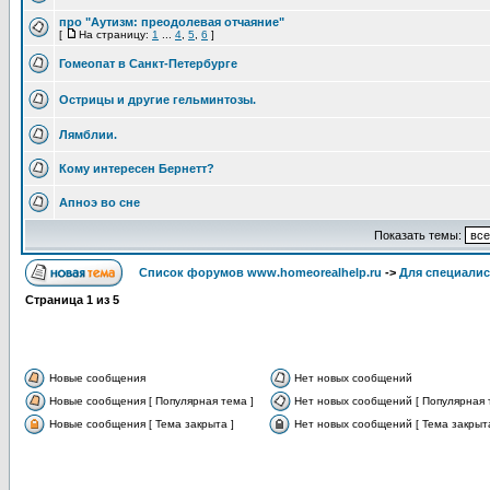
про "Аутизм: преодолевая отчаяние"
[
На страницу:
1
...
4
,
5
,
6
]
Гомеопат в Санкт-Петербурге
Острицы и другие гельминтозы.
Лямблии.
Кому интересен Бернетт?
Апноэ во сне
Показать темы:
Список форумов www.homeorealhelp.ru
->
Для специалис
Страница
1
из
5
Новые сообщения
Нет новых сообщений
Новые сообщения [ Популярная тема ]
Нет новых сообщений [ Популярная 
Новые сообщения [ Тема закрыта ]
Нет новых сообщений [ Тема закрыта