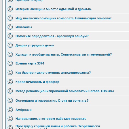
Истерия. Женщина 55 лет с одышкой и дрожью.
Ищу вакансию помощник гомеопата. Начинающий гомеопат
Импланты
Помогите определиться - арсеникум альбум?
Диарея у грудных детей
Хулахуп и вообще магниты. Совместимы ли с гомеопатией?
Есения карта 3374
Как быстро нужно отменять антидепрессанты?
Кровоточивость и фосфор
Метод революционизированной гомеопатии Сегала. Отзывы
Остеопатия и гомеопатия. Стоит ли сочетать?
Амброзия
Направление, в котором работает гомеопат.
Простуда у кормящей мамы и ребенка. Теоретически