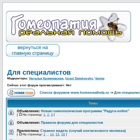
Для специалистов
Модераторы:
Наталья Калиновская
,
Israel Datskovsky
,
Чаппи
Сейчас этот форум просматривают: Нет
Список форумов www.homeorealhelp.ru
->
Для специалис
Темы
Объявление:
Новая гомеопатическая программа "Радуга-online"
[
На страницу:
1
,
2
,
3
]
Объявление:
Правила форума для специалистов
Прилеплена:
Странно видеть (случай контагиозного молюска)
[
На страницу:
1
...
14
,
15
,
16
]