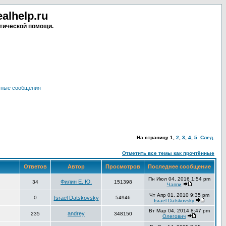
lhelp.ru
тической помощи.
чные сообщения
На страницу
1
,
2
,
3
,
4
,
5
След.
Отметить все темы как прочтённые
Ответов
Автор
Просмотров
Последнее сообщение
Пн Июл 04, 2016 1:54 pm
Филин Е. Ю.
34
151398
Чаппи
Чт Апр 01, 2010 9:35 pm
0
Israel Datskovsky
54946
Israel Datskovsky
Вт Мар 04, 2014 8:47 pm
andrey
235
348150
Олегович