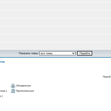
Показать темы:
тов
Перей
Объявление
тема ]
Прилепленная
 ]