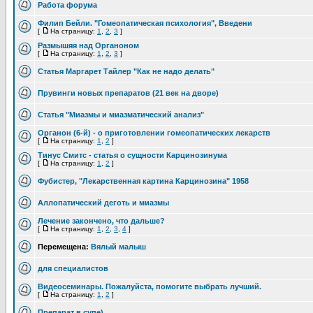
Работа форума
Филип Бейли. "Гомеопатическая психология", Введени
[
На страницу:
1
,
2
,
3
]
Размышяя над Органоном
[
На страницу:
1
,
2
,
3
]
Статья Маргарет Тайлер "Как не надо делать"
Прувинги новых препаратов (21 век на дворе)
Статья "Миазмы и миазматический анализ"
Органон (6-й) - о приготовлении гомеопатических лекарств
[
На страницу:
1
,
2
]
Тинус Смитc - статья о сущности Карцинозинума
[
На страницу:
1
,
2
]
Фубистер, "Лекарственная картина Карцинозина" 1958
Аллопатический деготь и миазмы
Лечение закончено, что дальше?
[
На страницу:
1
,
2
,
3
,
4
]
Перемещена:
Вялый малыш
для специалистов
Видеосеминары. Пожалуйста, помогите выбрать лучший.
[
На страницу:
1
,
2
]
Препарат в супе)