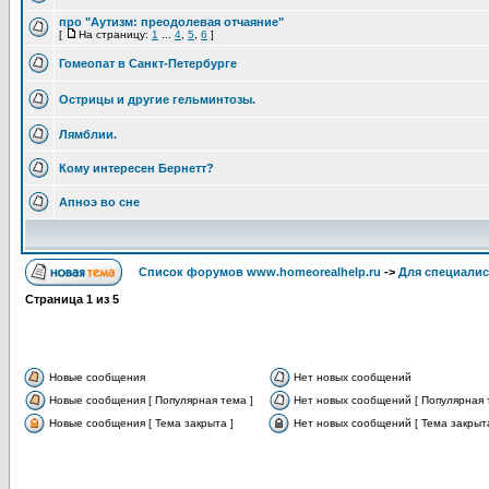
про "Аутизм: преодолевая отчаяние"
[
На страницу:
1
...
4
,
5
,
6
]
Гомеопат в Санкт-Петербурге
Острицы и другие гельминтозы.
Лямблии.
Кому интересен Бернетт?
Апноэ во сне
Список форумов www.homeorealhelp.ru
->
Для специалис
Страница
1
из
5
Новые сообщения
Нет новых сообщений
Новые сообщения [ Популярная тема ]
Нет новых сообщений [ Популярная 
Новые сообщения [ Тема закрыта ]
Нет новых сообщений [ Тема закрыта