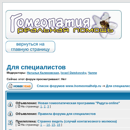
Для специалистов
Модераторы:
Наталья Калиновская
,
Israel Datskovsky
,
Чаппи
Сейчас этот форум просматривают: Нет
Список форумов www.homeorealhelp.ru
->
Для специалис
Объявление:
Новая гомеопатическая программа "Радуга-online"
[
На страницу:
1
,
2
,
3
]
Объявление:
Правила форума для специалистов
Прилеплена:
Странно видеть (случай контагиозного молюска)
[
На страницу:
1
...
14
,
15
,
16
]