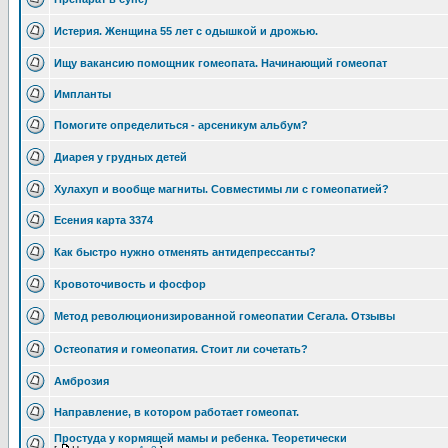
Истерия. Женщина 55 лет с одышкой и дрожью.
Ищу вакансию помощник гомеопата. Начинающий гомеопат
Импланты
Помогите определиться - арсеникум альбум?
Диарея у грудных детей
Хулахуп и вообще магниты. Совместимы ли с гомеопатией?
Есения карта 3374
Как быстро нужно отменять антидепрессанты?
Кровоточивость и фосфор
Метод революционизированной гомеопатии Сегала. Отзывы
Остеопатия и гомеопатия. Стоит ли сочетать?
Амброзия
Направление, в котором работает гомеопат.
Простуда у кормящей мамы и ребенка. Теоретически