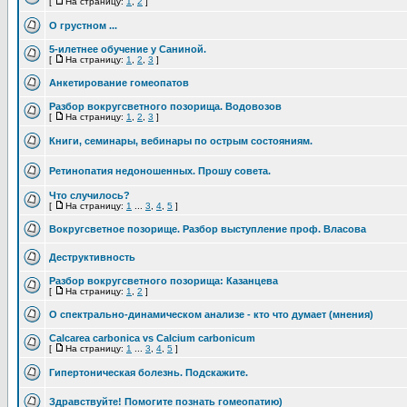
[
На страницу:
1
,
2
]
О грустном ...
5-илетнее обучение у Саниной.
[
На страницу:
1
,
2
,
3
]
Анкетирование гомеопатов
Разбор вокругсветного позорища. Водовозов
[
На страницу:
1
,
2
,
3
]
Книги, семинары, вебинары по острым состояниям.
Ретинопатия недоношенных. Прошу совета.
Что случилось?
[
На страницу:
1
...
3
,
4
,
5
]
Вокругсветное позорище. Разбор выступление проф. Власова
Деструктивность
Разбор вокругсветного позорища: Казанцева
[
На страницу:
1
,
2
]
О спектрально-динамическом анализе - кто что думает (мнения)
Calcarea carbonica vs Calcium carbonicum
[
На страницу:
1
...
3
,
4
,
5
]
Гипертоническая болезнь. Подскажите.
Здравствуйте! Помогите познать гомеопатию)