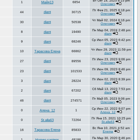
Вт Окт 14, 2025 8:15 pm
1
Майя13
6854
Олегович
Пт Фев 21, 2025 8:18 pm
diant
44
30715
Олегович
Чт Май 02, 2024 8:16 pm
diant
30
50538
Олегович
Пн Мар 04, 2024 2:48 pm
8
diant
19490
diant
Ср Июл 05, 2023 6:42 pm
9
diant
68246
diant
Чт Июн 29, 2023 11:59 pm
10
Тарасова Елена
66862
diant
Пт Июн 23, 2023 9:06 pm
diant
27
89556
Олегович
Пт Июн 09, 2023 8:46 pm
diant
23
101533
Олегович
Пт Июн 02, 2023 8:39 pm
3
diant
28224
diant
Сб Май 13, 2023 7:53 pm
2
diant
67202
diant
Пт Май 05, 2023 9:06 pm
diant
46
274571
Олегович
Ср Июн 22, 2022 9:07 pm
0
Алена_12
1
Алена_12
Пт Янв 15, 2021 10:25 pm
0
St.alla63
72264
St.alla63
Вс Янв 10, 2021 4:52 am
Тарасова Елена
16
85833
Enema
Пн Мар 30, 2020 8:46 pm
1
Homeo sapiens
48186