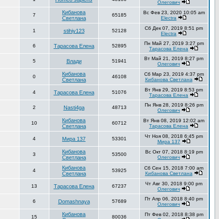
Олегович
Кибанова
Вс Фев 23, 2020 10:05 am
7
65185
Светлана
Electra
Сб Дек 07, 2019 8:51 pm
1
stihiy123
52128
Electra
Пн Май 27, 2019 3:27 pm
6
Тарасова Елена
52895
Тарасова Елена
Вт Май 21, 2019 8:27 pm
5
Влади
51941
Олегович
Кибанова
Сб Мар 23, 2019 4:37 pm
0
46108
Светлана
Кибанова Светлана
Вт Янв 29, 2019 8:53 pm
4
Тарасова Елена
51076
Тарасова Елена
Пн Янв 28, 2019 8:26 pm
2
Nasti4ga
48713
Олегович
Кибанова
Вт Янв 08, 2019 12:02 am
10
60712
Светлана
Тарасова Елена
Чт Ноя 08, 2018 6:45 pm
4
Мира 137
53301
Мира 137
Кибанова
Вс Окт 07, 2018 8:19 pm
3
53500
Светлана
Олегович
Кибанова
Сб Сен 15, 2018 7:00 am
4
53925
Светлана
Кибанова Светлана
Чт Авг 30, 2018 9:00 pm
13
Тарасова Елена
67237
Олегович
Пт Апр 06, 2018 8:40 pm
6
Domashnaya
57689
Олегович
Кибанова
Пт Фев 02, 2018 8:38 pm
15
80036