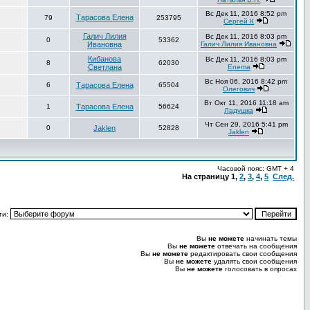
Вс Дек 11, 2016 8:52 pm
Тарасова Елена
79
253795
Сергей К
Галич Лилия
Вс Дек 11, 2016 8:03 pm
0
53362
Ивановна
Галич Лилия Ивановна
Кибанова
Вс Дек 11, 2016 8:03 pm
8
62030
Светлана
Enema
Вс Ноя 06, 2016 8:42 pm
6
Тарасова Елена
65504
Олегович
Вт Окт 11, 2016 11:18 am
1
Тарасова Елена
56624
Ладушка
Чт Сен 29, 2016 5:41 pm
0
Jaklen
52828
Jaklen
Часовой пояс: GMT + 4
На страницу
1
,
2
,
3
,
4
,
5
След.
ти:
Вы
не можете
начинать темы
Вы
не можете
отвечать на сообщения
Вы
не можете
редактировать свои сообщения
Вы
не можете
удалять свои сообщения
Вы
не можете
голосовать в опросах