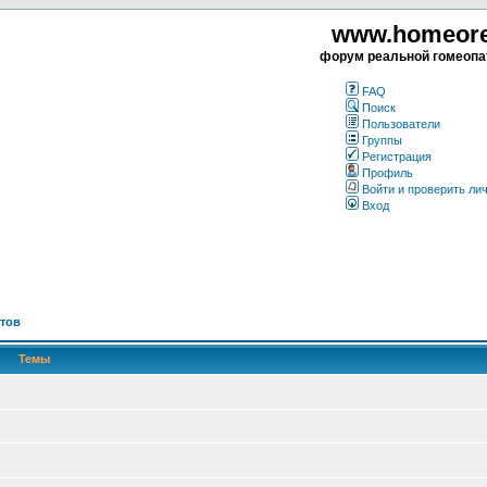
www.homeorea
форум реальной гомеопа
FAQ
Поиск
Пользователи
Группы
Регистрация
Профиль
Войти и проверить ли
Вход
тов
Темы