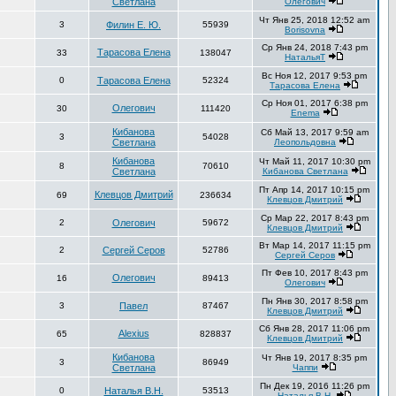
Светлана
Олегович
Чт Янв 25, 2018 12:52 am
3
Филин Е. Ю.
55939
Borisovna
Ср Янв 24, 2018 7:43 pm
Тарасова Елена
33
138047
НатальяТ
Вс Ноя 12, 2017 9:53 pm
0
Тарасова Елена
52324
Тарасова Елена
Ср Ноя 01, 2017 6:38 pm
Олегович
30
111420
Enema
Кибанова
Сб Май 13, 2017 9:59 am
3
54028
Светлана
Леопольдовна
Кибанова
Чт Май 11, 2017 10:30 pm
8
70610
Светлана
Кибанова Светлана
Пт Апр 14, 2017 10:15 pm
Клевцов Дмитрий
69
236634
Клевцов Дмитрий
Ср Мар 22, 2017 8:43 pm
2
Олегович
59672
Клевцов Дмитрий
Вт Мар 14, 2017 11:15 pm
2
Сергей Серов
52786
Сергей Серов
Пт Фев 10, 2017 8:43 pm
Олегович
16
89413
Олегович
Пн Янв 30, 2017 8:58 pm
3
Павел
87467
Клевцов Дмитрий
Сб Янв 28, 2017 11:06 pm
Alexius
65
828837
Клевцов Дмитрий
Кибанова
Чт Янв 19, 2017 8:35 pm
3
86949
Светлана
Чаппи
Пн Дек 19, 2016 11:26 pm
0
Наталья В.Н.
53513
Наталья В.Н.