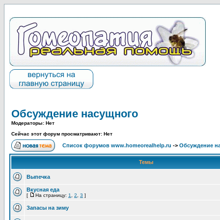
Обсуждение насущного
Модераторы: Нет
Сейчас этот форум просматривают: Нет
Список форумов www.homeorealhelp.ru
->
Обсуждение н
Темы
Выпечка
Вкусная еда
[
На страницу:
1
,
2
,
3
]
Запасы на зиму