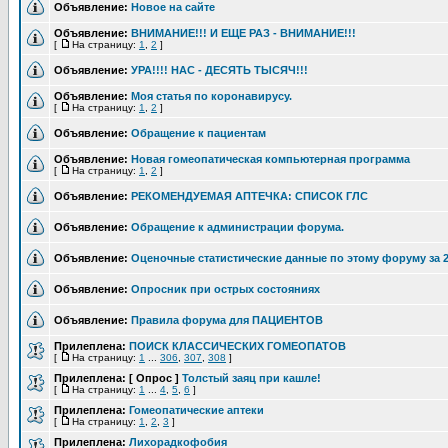
Объявление:
Новое на сайте
Объявление:
ВНИМАНИЕ!!! И ЕЩЕ РАЗ - ВНИМАНИЕ!!!
[
На страницу:
1
,
2
]
Объявление:
УРА!!!! НАС - ДЕСЯТЬ ТЫСЯЧ!!!
Объявление:
Моя статья по коронавирусу.
[
На страницу:
1
,
2
]
Объявление:
Обращение к пациентам
Объявление:
Новая гомеопатическая компьютерная программа
[
На страницу:
1
,
2
]
Объявление:
РЕКОМЕНДУЕМАЯ АПТЕЧКА: СПИСОК ГЛС
Объявление:
Обращение к администрации форума.
Объявление:
Оценочные статистические данные по этому форуму за 2
Объявление:
Опросник при острых состояниях
Объявление:
Правила форума для ПАЦИЕНТОВ
Прилеплена:
ПОИСК КЛАССИЧЕСКИХ ГОМЕОПАТОВ
[
На страницу:
1
...
306
,
307
,
308
]
Прилеплена:
[ Опрос ]
Толстый заяц при кашле!
[
На страницу:
1
...
4
,
5
,
6
]
Прилеплена:
Гомеопатические аптеки
[
На страницу:
1
,
2
,
3
]
Прилеплена:
Лихорадкофобия