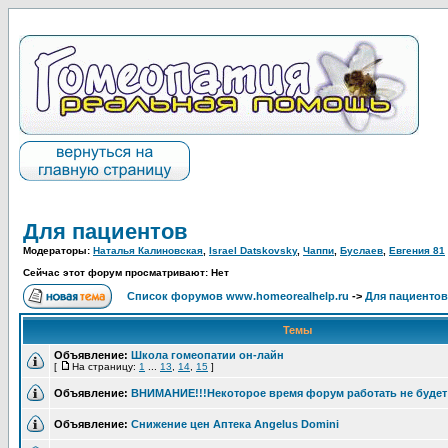
Для пациентов
Модераторы:
Наталья Калиновская
,
Israel Datskovsky
,
Чаппи
,
Буслаев
,
Евгения 81
Сейчас этот форум просматривают: Нет
Список форумов www.homeorealhelp.ru
->
Для пациентов
Темы
Объявление:
Школа гомеопатии он-лайн
[
На страницу:
1
...
13
,
14
,
15
]
Объявление:
ВНИМАНИЕ!!!Некоторое время форум работать не будет
Объявление:
Снижение цен Аптека Angelus Domini