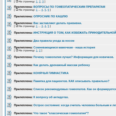
[
На страницу:
1
,
2
,
3
]
Прилеплена:
ВОПРОСЫ ПО ГОМЕОПАТИЧЕСКИМ ПРЕПАРАТАМ
[
На страницу:
1
...
4
,
5
,
6
]
Прилеплена:
ОПРОСНИК ПО КАШЛЮ
Прилеплена:
Вас заставляют делать прививки.
[
На страницу:
1
...
3
,
4
,
5
]
Прилеплена:
ИНСТРУКЦИЯ О ТОМ, КАК ИЗБЕЖАТЬ ПРИНУДИТЕЛЬНО
Прилеплена:
Два правила ухода за носом
Прилеплена:
Сомневающимся мамочкам - наша история
[
На страницу:
1
,
2
]
Прилеплена:
Почему гомеопатия лучше? Информация для новичков.
Прилеплена:
Как делать дренажный массаж ребенку
Прилеплена:
КОНЯЧЬЯ ГИМНАСТИКА
Прилеплена:
Памятка для пациентов. КАК описывать правильно?
Прилеплена:
Список рекомендуемых гомеопатов. Как он формируетс
Прилеплена:
К вопросу об антидотах.
Прилеплена:
Острое состояние: когда считать человека больным и ле
Прилеплена:
Что такое "классическая гомеопатия"?