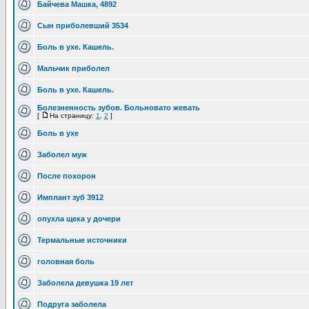
Байчева Машка, 4892
Сын приболевший 3534
Боль в ухе. Кашель.
Мальчик приболел
Боль в ухе. Кашель.
Болезненность зубов. Больновато жевать
[
На страницу:
1
,
2
]
Боль в ухе
Заболел муж
После похорон
Имплант зуб 3912
опухла щека у дочери
Термальные источники
головная боль
Заболела девушка 19 лет
Подруга заболела