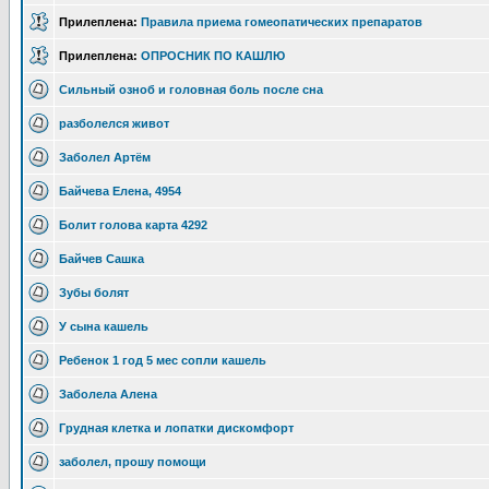
Прилеплена:
Правила приема гомеопатических препаратов
Прилеплена:
ОПРОСНИК ПО КАШЛЮ
Сильный озноб и головная боль после сна
разболелся живот
Заболел Артём
Байчева Елена, 4954
Болит голова карта 4292
Байчев Сашка
Зубы болят
У сына кашель
Ребенок 1 год 5 мес сопли кашель
Заболела Алена
Грудная клетка и лопатки дискомфорт
заболел, прошу помощи