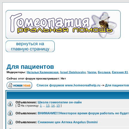
Для пациентов
Модераторы:
Наталья Калиновская
,
Israel Datskovsky
,
Чаппи
,
Буслаев
,
Евгения 81
Сейчас этот форум просматривают: Нет
Список форумов www.homeorealhelp.ru
->
Для пациентов
Объявление:
Школа гомеопатии он-лайн
[
На страницу:
1
...
13
,
14
,
15
]
Объявление:
ВНИМАНИЕ!!!Некоторое время форум работать не будет
Объявление:
Снижение цен Аптека Angelus Domini