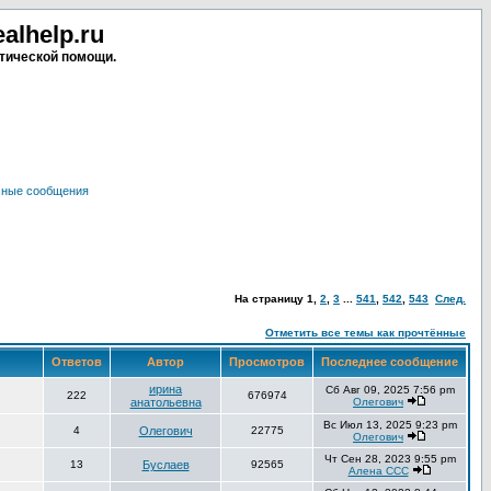
lhelp.ru
тической помощи.
чные сообщения
На страницу
1
,
2
,
3
...
541
,
542
,
543
След.
Отметить все темы как прочтённые
Ответов
Автор
Просмотров
Последнее сообщение
ирина
Сб Авг 09, 2025 7:56 pm
222
676974
анатольевна
Олегович
Вс Июл 13, 2025 9:23 pm
4
Олегович
22775
Олегович
Чт Сен 28, 2023 9:55 pm
13
Буслаев
92565
Алена ССС