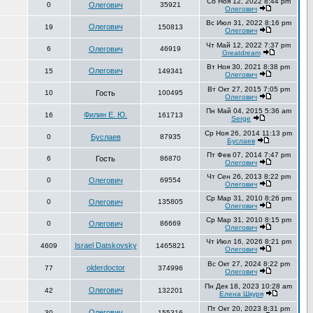
Сб Ноя 12, 2022 8:44 pm
0
Олегович
35921
Олегович
Вс Июл 31, 2022 8:16 pm
Олегович
19
150813
Олегович
Чт Май 12, 2022 7:37 pm
6
Олегович
46919
Greatdream
Вт Ноя 30, 2021 8:38 pm
Олегович
15
149341
Олегович
Вт Окт 27, 2015 7:05 pm
10
Гость
100495
Олегович
Пн Май 04, 2015 5:36 am
Филин Е. Ю.
16
161713
Serge
Ср Ноя 26, 2014 11:13 pm
0
Буслаев
87935
Буслаев
Пт Фев 07, 2014 7:47 pm
6
Гость
86870
Олегович
Чт Сен 26, 2013 8:22 pm
0
Олегович
69554
Олегович
Ср Мар 31, 2010 8:26 pm
0
Олегович
135805
Олегович
Ср Мар 31, 2010 8:15 pm
0
Олегович
86669
Олегович
Чт Июл 16, 2026 8:21 pm
Israel Datskovsky
4609
1465821
Олегович
Вс Окт 27, 2024 8:22 pm
olderdoctor
77
374996
Олегович
Пн Дек 18, 2023 10:28 am
Олегович
42
132201
Елена Шкуря
Пт Окт 20, 2023 8:31 pm
Олегович
30
155316