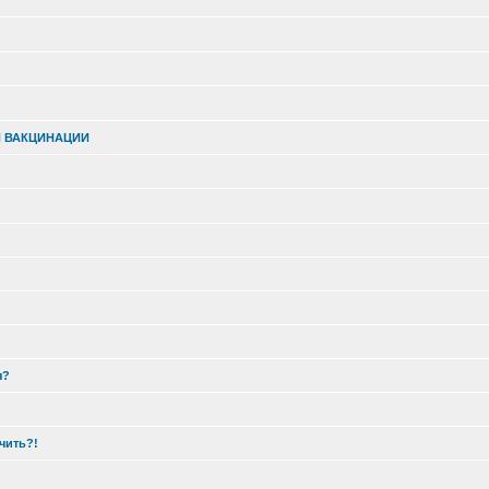
Й ВАКЦИНАЦИИ
я?
чить?!