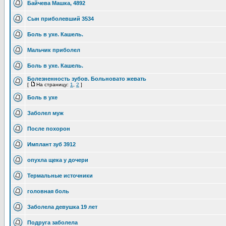
Байчева Машка, 4892
Сын приболевший 3534
Боль в ухе. Кашель.
Мальчик приболел
Боль в ухе. Кашель.
Болезненность зубов. Больновато жевать
[
На страницу:
1
,
2
]
Боль в ухе
Заболел муж
После похорон
Имплант зуб 3912
опухла щека у дочери
Термальные источники
головная боль
Заболела девушка 19 лет
Подруга заболела