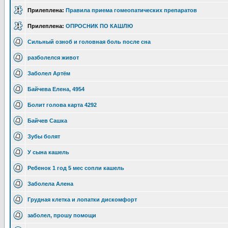
Прилеплена:
Правила приема гомеопатических препаратов
Прилеплена:
ОПРОСНИК ПО КАШЛЮ
Сильный озноб и головная боль после сна
разболелся живот
Заболел Артём
Байчева Елена, 4954
Болит голова карта 4292
Байчев Сашка
Зубы болят
У сына кашель
Ребенок 1 год 5 мес сопли кашель
Заболела Алена
Грудная клетка и лопатки дискомфорт
заболел, прошу помощи