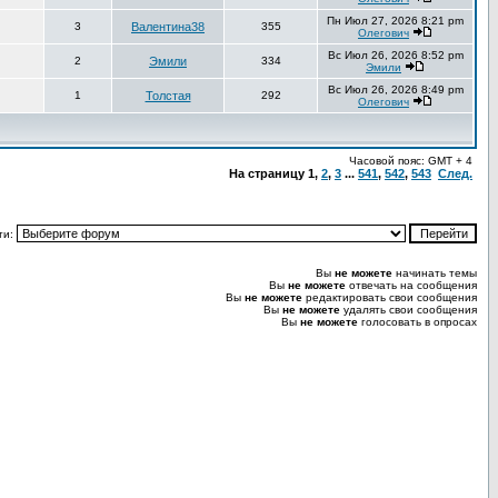
Пн Июл 27, 2026 8:21 pm
3
Валентина38
355
Олегович
Вс Июл 26, 2026 8:52 pm
2
Эмили
334
Эмили
Вс Июл 26, 2026 8:49 pm
1
Толстая
292
Олегович
Часовой пояс: GMT + 4
На страницу
1
,
2
,
3
...
541
,
542
,
543
След.
ти:
Вы
не можете
начинать темы
Вы
не можете
отвечать на сообщения
Вы
не можете
редактировать свои сообщения
Вы
не можете
удалять свои сообщения
Вы
не можете
голосовать в опросах