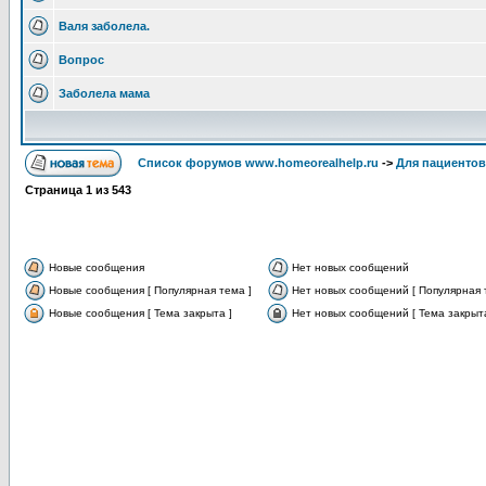
Валя заболела.
Вопрос
Заболела мама
Список форумов www.homeorealhelp.ru
->
Для пациентов
Страница
1
из
543
Новые сообщения
Нет новых сообщений
Новые сообщения [ Популярная тема ]
Нет новых сообщений [ Популярная 
Новые сообщения [ Тема закрыта ]
Нет новых сообщений [ Тема закрыта