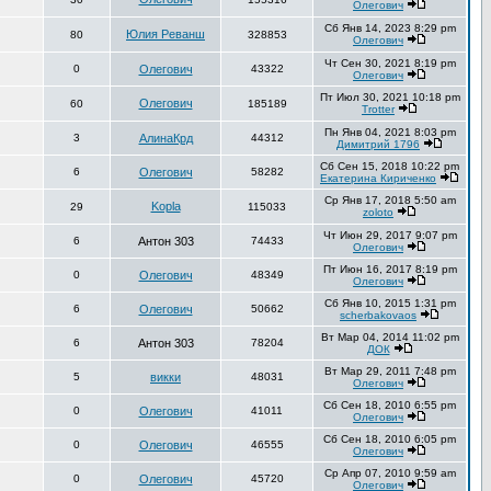
Олегович
Сб Янв 14, 2023 8:29 pm
Юлия Реванш
80
328853
Олегович
Чт Сен 30, 2021 8:19 pm
0
Олегович
43322
Олегович
Пт Июл 30, 2021 10:18 pm
Олегович
60
185189
Trotter
Пн Янв 04, 2021 8:03 pm
3
АлинаКрд
44312
Димитрий 1796
Сб Сен 15, 2018 10:22 pm
6
Олегович
58282
Екатерина Кириченко
Ср Янв 17, 2018 5:50 am
Kopla
29
115033
zoloto
Чт Июн 29, 2017 9:07 pm
6
Антон 303
74433
Олегович
Пт Июн 16, 2017 8:19 pm
0
Олегович
48349
Олегович
Сб Янв 10, 2015 1:31 pm
6
Олегович
50662
scherbakovaos
Вт Мар 04, 2014 11:02 pm
6
Антон 303
78204
ДОК
Вт Мар 29, 2011 7:48 pm
5
викки
48031
Олегович
Сб Сен 18, 2010 6:55 pm
0
Олегович
41011
Олегович
Сб Сен 18, 2010 6:05 pm
0
Олегович
46555
Олегович
Ср Апр 07, 2010 9:59 am
0
Олегович
45720
Олегович