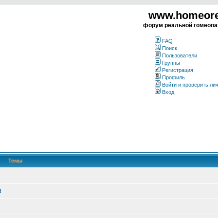
www.homeorea
форум реальной гомеопа
FAQ
Поиск
Пользователи
Группы
Регистрация
Профиль
Войти и проверить ли
Вход
Темы
!