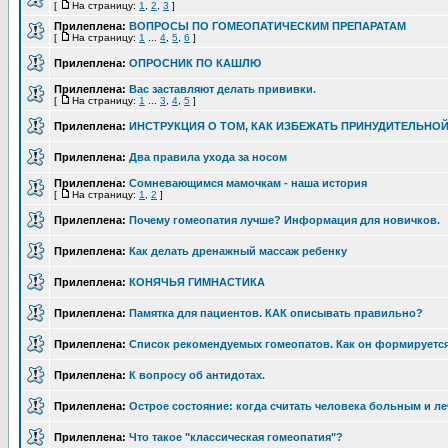
[
На страницу:
1
,
2
,
3
]
Прилеплена:
ВОПРОСЫ ПО ГОМЕОПАТИЧЕСКИМ ПРЕПАРАТАМ
[
На страницу:
1
...
4
,
5
,
6
]
Прилеплена:
ОПРОСНИК ПО КАШЛЮ
Прилеплена:
Вас заставляют делать прививки.
[
На страницу:
1
...
3
,
4
,
5
]
Прилеплена:
ИНСТРУКЦИЯ О ТОМ, КАК ИЗБЕЖАТЬ ПРИНУДИТЕЛЬНО
Прилеплена:
Два правила ухода за носом
Прилеплена:
Сомневающимся мамочкам - наша история
[
На страницу:
1
,
2
]
Прилеплена:
Почему гомеопатия лучше? Информация для новичков.
Прилеплена:
Как делать дренажный массаж ребенку
Прилеплена:
КОНЯЧЬЯ ГИМНАСТИКА
Прилеплена:
Памятка для пациентов. КАК описывать правильно?
Прилеплена:
Список рекомендуемых гомеопатов. Как он формируетс
Прилеплена:
К вопросу об антидотах.
Прилеплена:
Острое состояние: когда считать человека больным и ле
Прилеплена:
Что такое "классическая гомеопатия"?