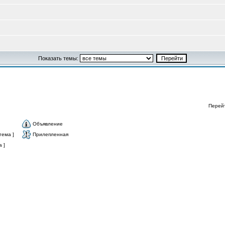
Показать темы:
Перей
Объявление
тема ]
Прилепленная
 ]