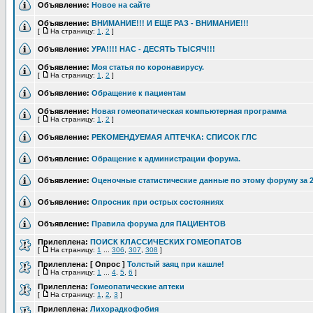
Объявление:
Новое на сайте
Объявление:
ВНИМАНИЕ!!! И ЕЩЕ РАЗ - ВНИМАНИЕ!!!
[
На страницу:
1
,
2
]
Объявление:
УРА!!!! НАС - ДЕСЯТЬ ТЫСЯЧ!!!
Объявление:
Моя статья по коронавирусу.
[
На страницу:
1
,
2
]
Объявление:
Обращение к пациентам
Объявление:
Новая гомеопатическая компьютерная программа
[
На страницу:
1
,
2
]
Объявление:
РЕКОМЕНДУЕМАЯ АПТЕЧКА: СПИСОК ГЛС
Объявление:
Обращение к администрации форума.
Объявление:
Оценочные статистические данные по этому форуму за 2
Объявление:
Опросник при острых состояниях
Объявление:
Правила форума для ПАЦИЕНТОВ
Прилеплена:
ПОИСК КЛАССИЧЕСКИХ ГОМЕОПАТОВ
[
На страницу:
1
...
306
,
307
,
308
]
Прилеплена:
[ Опрос ]
Толстый заяц при кашле!
[
На страницу:
1
...
4
,
5
,
6
]
Прилеплена:
Гомеопатические аптеки
[
На страницу:
1
,
2
,
3
]
Прилеплена:
Лихорадкофобия