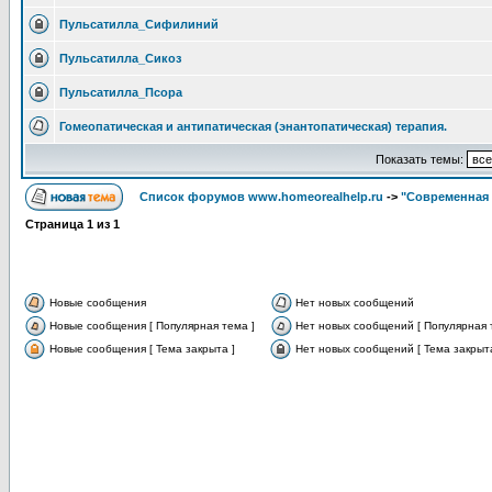
Пульсатилла_Сифилиний
Пульсатилла_Сикоз
Пульсатилла_Псора
Гомеопатическая и антипатическая (энантопатическая) терапия.
Показать темы:
Список форумов www.homeorealhelp.ru
->
"Современная 
Страница
1
из
1
Новые сообщения
Нет новых сообщений
Новые сообщения [ Популярная тема ]
Нет новых сообщений [ Популярная 
Новые сообщения [ Тема закрыта ]
Нет новых сообщений [ Тема закрыта