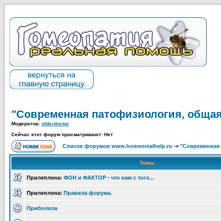
"Современная патофизиология, общая
Модератор:
olderdoctor
Сейчас этот форум просматривают: Нет
Список форумов www.homeorealhelp.ru
->
"Современная 
Темы
Прилеплена:
ФОН и ФАКТОР - что нам с того...
Прилеплена:
Правила форума.
Приболела