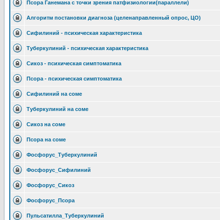
Псора Ганемана с точки зрения патфизиологии(параллели)
Алгоритм постановки диагноза (целенаправленный опрос, ЦО)
Сифилиний - психическая характеристика
Туберкулиний - психическая характеристика
Сикоз - психическая симптоматика
Псора - психическая симптоматика
Сифилиний на соме
Туберкулиний на соме
Сикоз на соме
Псора на соме
Фосфорус_Туберкулиний
Фосфорус_Сифилиний
Фосфорус_Сикоз
Фосфорус_Псора
Пульсатилла_Туберкулиний