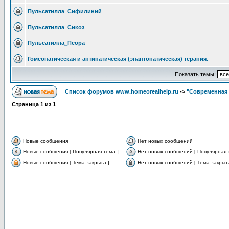
Пульсатилла_Сифилиний
Пульсатилла_Сикоз
Пульсатилла_Псора
Гомеопатическая и антипатическая (энантопатическая) терапия.
Показать темы:
Список форумов www.homeorealhelp.ru
->
"Современная 
Страница
1
из
1
Новые сообщения
Нет новых сообщений
Новые сообщения [ Популярная тема ]
Нет новых сообщений [ Популярная 
Новые сообщения [ Тема закрыта ]
Нет новых сообщений [ Тема закрыта