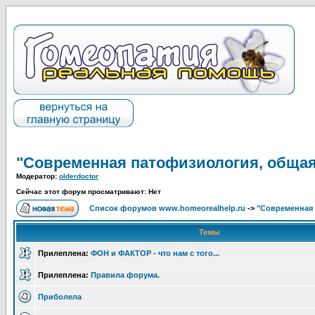
"Современная патофизиология, общая
Модератор:
olderdoctor
Сейчас этот форум просматривают: Нет
Список форумов www.homeorealhelp.ru
->
"Современная 
Темы
Прилеплена:
ФОН и ФАКТОР - что нам с того...
Прилеплена:
Правила форума.
Приболела