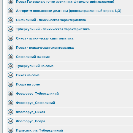
Псора Ганемана с точки зрения патфизиологии(параллели)
Алгоритм постановки диагноза (целенаправленный опрос, ЦО)
Сифилиний - психическая характеристика
Туберкулиний - психическая характеристика
Сикоз - психическая симптоматика
Псора - психическая симптоматика
Сифилиний на соме
Туберкулиний на соме
Сикоз на соме
Псора на соме
Фосфорус_Туберкулиний
Фосфорус_Сифилиний
Фосфорус_Сикоз
Фосфорус_Псора
Пульсатилла_Туберкулиний