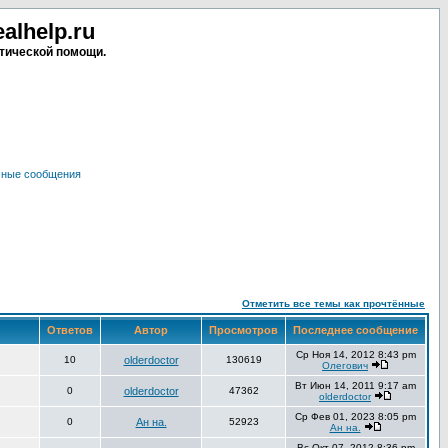
lhelp.ru
тической помощи.
чные сообщения
Отметить все темы как прочтённые
Ответов
Автор
Просмотров
Последнее сообщение
Ср Ноя 14, 2012 8:43 pm
10
olderdoctor
130619
Олегович
Вт Июн 14, 2011 9:17 am
0
olderdoctor
47362
olderdoctor
Ср Фев 01, 2023 8:05 pm
0
Ан на.
52923
Ан на.
Вс Окт 07, 2012 8:36 pm