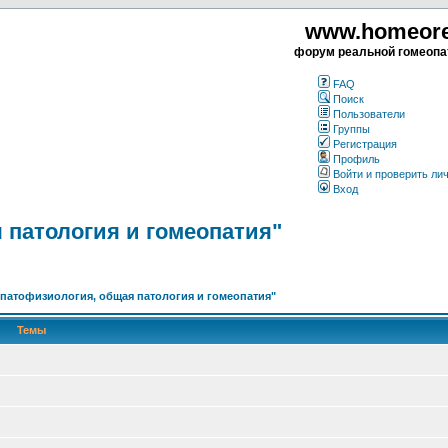
www.homeorea
форум реальной гомеопа
FAQ
Поиск
Пользователи
Группы
Регистрация
Профиль
Войти и проверить ли
Вход
 патология и гомеопатия"
патофизиология, общая патология и гомеопатия"
Темы