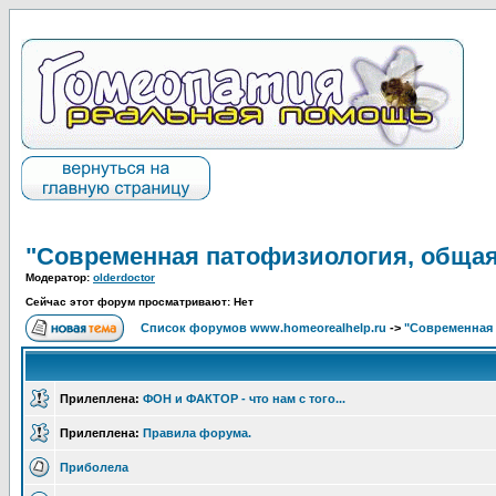
"Современная патофизиология, общая
Модератор:
olderdoctor
Сейчас этот форум просматривают: Нет
Список форумов www.homeorealhelp.ru
->
"Современная 
Прилеплена:
ФОН и ФАКТОР - что нам с того...
Прилеплена:
Правила форума.
Приболела