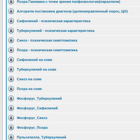
Псора Ганемана с точки зрения патфизиологии(параллели)
Алгоритм постановки диагноза (целенаправленный опрос, ЦО)
Сифилиний - психическая характеристика
Туберкулиний - психическая характеристика
Сикоз - психическая симптоматика
Псора - психическая симптоматика
Сифилиний на соме
Туберкулиний на соме
Сикоз на соме
Псора на соме
Фосфорус_Туберкулиний
Фосфорус_Сифилиний
Фосфорус_Сикоз
Фосфорус_Псора
Пульсатилла_Туберкулиний