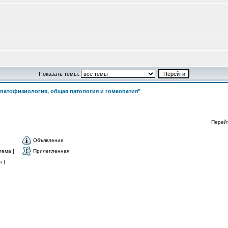
Показать темы:
патофизиология, общая патология и гомеопатия"
Перей
Объявление
тема ]
Прилепленная
 ]