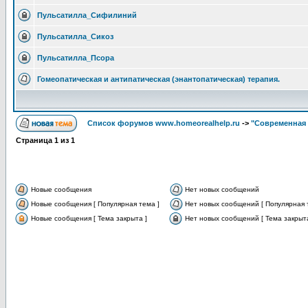
Пульсатилла_Сифилиний
Пульсатилла_Сикоз
Пульсатилла_Псора
Гомеопатическая и антипатическая (энантопатическая) терапия.
Список форумов www.homeorealhelp.ru
->
"Современная 
Страница
1
из
1
Новые сообщения
Нет новых сообщений
Новые сообщения [ Популярная тема ]
Нет новых сообщений [ Популярная 
Новые сообщения [ Тема закрыта ]
Нет новых сообщений [ Тема закрыта