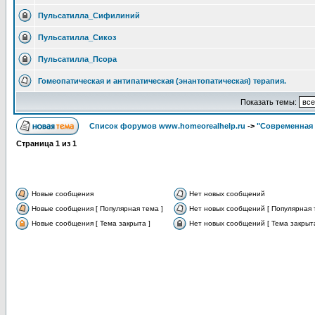
Пульсатилла_Сифилиний
Пульсатилла_Сикоз
Пульсатилла_Псора
Гомеопатическая и антипатическая (энантопатическая) терапия.
Показать темы:
Список форумов www.homeorealhelp.ru
->
"Современная 
Страница
1
из
1
Новые сообщения
Нет новых сообщений
Новые сообщения [ Популярная тема ]
Нет новых сообщений [ Популярная 
Новые сообщения [ Тема закрыта ]
Нет новых сообщений [ Тема закрыта