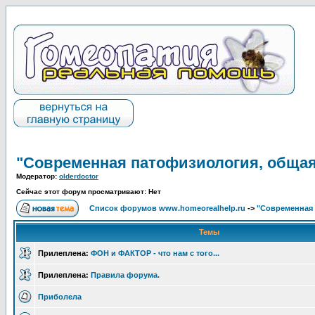
"Современная патофизиология, общая
Модератор:
olderdoctor
Сейчас этот форум просматривают: Нет
Список форумов www.homeorealhelp.ru
->
"Современная 
Темы
Прилеплена:
ФОН и ФАКТОР - что нам с того...
Прилеплена:
Правила форума.
Приболела