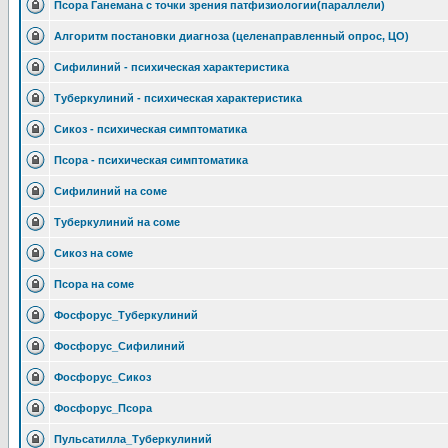
Псора Ганемана с точки зрения патфизиологии(параллели)
Алгоритм постановки диагноза (целенаправленный опрос, ЦО)
Сифилиний - психическая характеристика
Туберкулиний - психическая характеристика
Сикоз - психическая симптоматика
Псора - психическая симптоматика
Сифилиний на соме
Туберкулиний на соме
Сикоз на соме
Псора на соме
Фосфорус_Туберкулиний
Фосфорус_Сифилиний
Фосфорус_Сикоз
Фосфорус_Псора
Пульсатилла_Туберкулиний