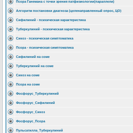
Псора Ганемана с точки зрения патфизиологии(параллели)
Алгоритм постановки диагноза (целенаправленный опрос, ЦО)
Сифилиний - психическая характеристика
Туберкулиний - психическая характеристика
Сикоз - психическая симптоматика
Псора - психическая симптоматика
Сифилиний на соме
Туберкулиний на соме
Сикоз на соме
Псора на соме
Фосфорус_Туберкулиний
Фосфорус_Сифилиний
Фосфорус_Сикоз
Фосфорус_Псора
Пульсатилла_Туберкулиний