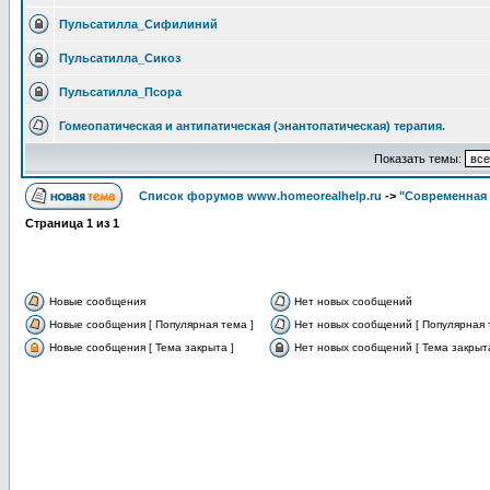
Пульсатилла_Сифилиний
Пульсатилла_Сикоз
Пульсатилла_Псора
Гомеопатическая и антипатическая (энантопатическая) терапия.
Показать темы:
Список форумов www.homeorealhelp.ru
->
"Современная 
Страница
1
из
1
Новые сообщения
Нет новых сообщений
Новые сообщения [ Популярная тема ]
Нет новых сообщений [ Популярная 
Новые сообщения [ Тема закрыта ]
Нет новых сообщений [ Тема закрыта