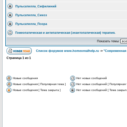
Пульсатилла_Сифилиний
Пульсатилла_Сикоз
Пульсатилла_Псора
Гомеопатическая и антипатическая (энантопатическая) терапия.
Показать темы:
Список форумов www.homeorealhelp.ru
->
"Современная 
Страница
1
из
1
Новые сообщения
Нет новых сообщений
Новые сообщения [ Популярная тема ]
Нет новых сообщений [ Популярная 
Новые сообщения [ Тема закрыта ]
Нет новых сообщений [ Тема закрыта