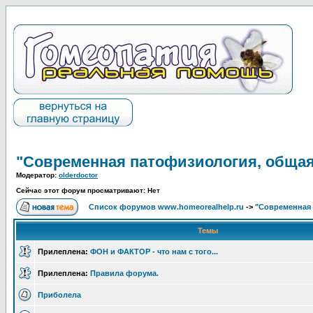
"Современная патофизиология, общая
Модератор:
olderdoctor
Сейчас этот форум просматривают: Нет
Список форумов www.homeorealhelp.ru
->
"Современная 
Темы
Прилеплена:
ФОН и ФАКТОР - что нам с того...
Прилеплена:
Правила форума.
Приболела