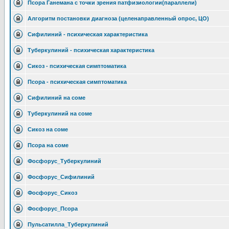
Псора Ганемана с точки зрения патфизиологии(параллели)
Алгоритм постановки диагноза (целенаправленный опрос, ЦО)
Сифилиний - психическая характеристика
Туберкулиний - психическая характеристика
Сикоз - психическая симптоматика
Псора - психическая симптоматика
Сифилиний на соме
Туберкулиний на соме
Сикоз на соме
Псора на соме
Фосфорус_Туберкулиний
Фосфорус_Сифилиний
Фосфорус_Сикоз
Фосфорус_Псора
Пульсатилла_Туберкулиний