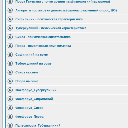
Псора Ганемана с точки зрения патфизиологии(параллели)
Алгоритм постановки диагноза (целенаправленный опрос, ЦО)
Сифилиний - психическая характеристика
Туберкулиний - психическая характеристика
Сикоз - психическая симптоматика
Псора - психическая симптоматика
Сифилиний на соме
Туберкулиний на соме
Сикоз на соме
Псора на соме
Фосфорус_Туберкулиний
Фосфорус_Сифилиний
Фосфорус_Сикоз
Фосфорус_Псора
Пульсатилла_Туберкулиний