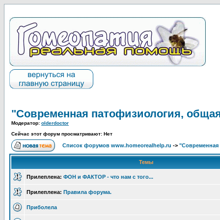
"Современная патофизиология, общая
Модератор:
olderdoctor
Сейчас этот форум просматривают: Нет
Список форумов www.homeorealhelp.ru
->
"Современная 
Темы
Прилеплена:
ФОН и ФАКТОР - что нам с того...
Прилеплена:
Правила форума.
Приболела