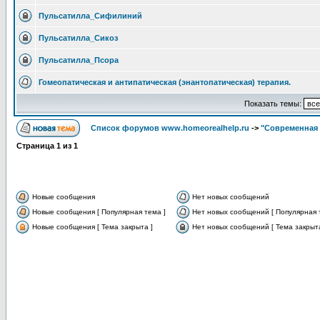
Пульсатилла_Сифилиний
Пульсатилла_Сикоз
Пульсатилла_Псора
Гомеопатическая и антипатическая (энантопатическая) терапия.
Показать темы:
Список форумов www.homeorealhelp.ru
->
"Современная 
Страница
1
из
1
Новые сообщения
Нет новых сообщений
Новые сообщения [ Популярная тема ]
Нет новых сообщений [ Популярная 
Новые сообщения [ Тема закрыта ]
Нет новых сообщений [ Тема закрыта