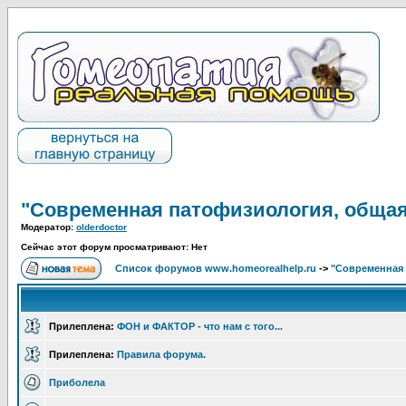
"Современная патофизиология, общая
Модератор:
olderdoctor
Сейчас этот форум просматривают: Нет
Список форумов www.homeorealhelp.ru
->
"Современная 
Прилеплена:
ФОН и ФАКТОР - что нам с того...
Прилеплена:
Правила форума.
Приболела