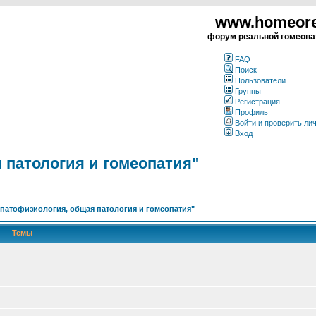
www.homeorea
форум реальной гомеопа
FAQ
Поиск
Пользователи
Группы
Регистрация
Профиль
Войти и проверить ли
Вход
 патология и гомеопатия"
патофизиология, общая патология и гомеопатия"
Темы