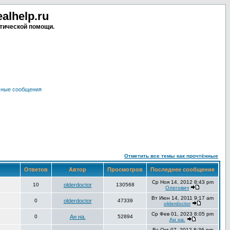
lhelp.ru
тической помощи.
чные сообщения
Отметить все темы как прочтённые
Ответов
Автор
Просмотров
Последнее сообщение
Ср Ноя 14, 2012 8:43 pm
10
olderdoctor
130568
Олегович
Вт Июн 14, 2011 9:17 am
0
olderdoctor
47339
olderdoctor
Ср Фев 01, 2023 8:05 pm
0
Ан на.
52894
Ан на.
Вс Окт 07, 2012 8:36 pm