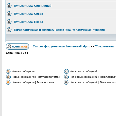
Пульсатилла_Сифилиний
Пульсатилла_Сикоз
Пульсатилла_Псора
Гомеопатическая и антипатическая (энантопатическая) терапия.
Список форумов www.homeorealhelp.ru
->
"Современная 
Страница
1
из
1
Новые сообщения
Нет новых сообщений
Новые сообщения [ Популярная тема ]
Нет новых сообщений [ Популярная 
Новые сообщения [ Тема закрыта ]
Нет новых сообщений [ Тема закрыта