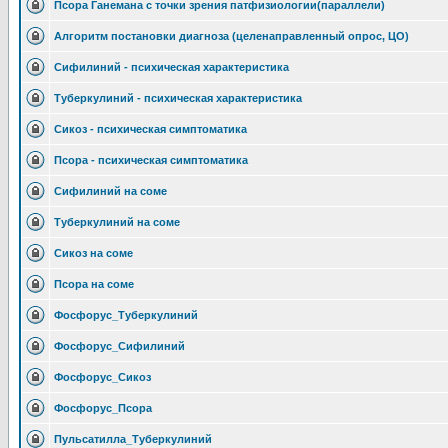
Псора Ганемана с точки зрения патфизиологии(параллели)
Алгоритм постановки диагноза (целенаправленный опрос, ЦО)
Сифилиний - психическая характеристика
Туберкулиний - психическая характеристика
Сикоз - психическая симптоматика
Псора - психическая симптоматика
Сифилиний на соме
Туберкулиний на соме
Сикоз на соме
Псора на соме
Фосфорус_Туберкулиний
Фосфорус_Сифилиний
Фосфорус_Сикоз
Фосфорус_Псора
Пульсатилла_Туберкулиний