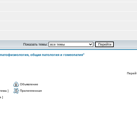
Показать темы:
патофизиология, общая патология и гомеопатия"
Перей
Объявление
тема ]
Прилепленная
 ]