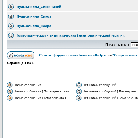
Пульсатилла_Сифилиний
Пульсатилла_Сикоз
Пульсатилла_Псора
Гомеопатическая и антипатическая (энантопатическая) терапия.
Показать темы:
Список форумов www.homeorealhelp.ru
->
"Современная 
Страница
1
из
1
Новые сообщения
Нет новых сообщений
Новые сообщения [ Популярная тема ]
Нет новых сообщений [ Популярная 
Новые сообщения [ Тема закрыта ]
Нет новых сообщений [ Тема закрыта