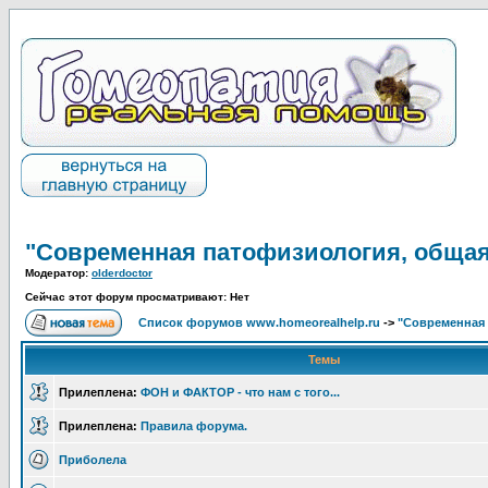
"Современная патофизиология, общая
Модератор:
olderdoctor
Сейчас этот форум просматривают: Нет
Список форумов www.homeorealhelp.ru
->
"Современная 
Темы
Прилеплена:
ФОН и ФАКТОР - что нам с того...
Прилеплена:
Правила форума.
Приболела