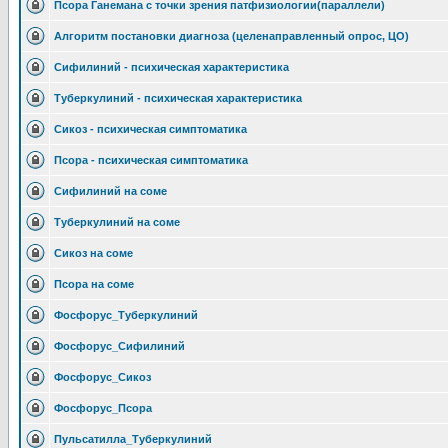
Псора Ганемана с точки зрения патфизиологии(параллели)
Алгоритм постановки диагноза (целенаправленный опрос, ЦО)
Сифилиний - психическая характеристика
Туберкулиний - психическая характеристика
Сикоз - психическая симптоматика
Псора - психическая симптоматика
Сифилиний на соме
Туберкулиний на соме
Сикоз на соме
Псора на соме
Фосфорус_Туберкулиний
Фосфорус_Сифилиний
Фосфорус_Сикоз
Фосфорус_Псора
Пульсатилла_Туберкулиний