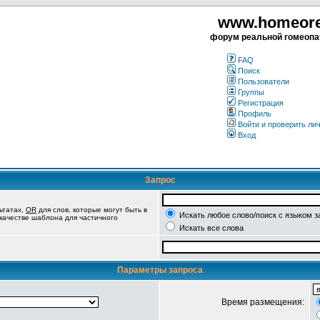
www.homeorea
форум реальной гомеопа
FAQ
Поиск
Пользователи
Группы
Регистрация
Профиль
Войти и проверить ли
Вход
Запрос
ьтатах,
OR
для слов, которые могут быть в
Искать любое слово/поиск с языком з
 качестве шаблона для частичного
Искать все слова
Параметры запроса
Время размещения: