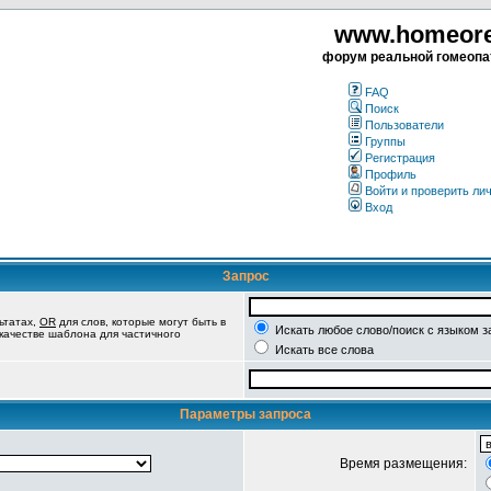
www.homeorea
форум реальной гомеопа
FAQ
Поиск
Пользователи
Группы
Регистрация
Профиль
Войти и проверить ли
Вход
Запрос
ьтатах,
OR
для слов, которые могут быть в
Искать любое слово/поиск с языком з
 качестве шаблона для частичного
Искать все слова
Параметры запроса
Время размещения: