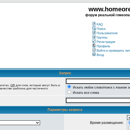
www.homeorea
форум реальной гомеопа
FAQ
Поиск
Пользователи
Группы
Регистрация
Профиль
Войти и проверить ли
Вход
Запрос
ьтатах,
OR
для слов, которые могут быть в
Искать любое слово/поиск с языком з
 качестве шаблона для частичного
Искать все слова
Параметры запроса
Время размещения: