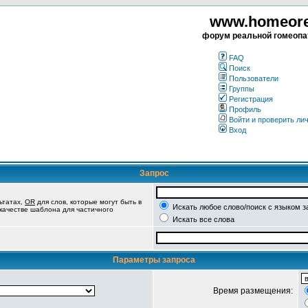
www.homeorea
форум реальной гомеопа
FAQ
Поиск
Пользователи
Группы
Регистрация
Профиль
Войти и проверить ли
Вход
Запрос
ьтатах,
OR
для слов, которые могут быть в
Искать любое слово/поиск с языком з
 качестве шаблона для частичного
Искать все слова
Параметры запроса
Время размещения: