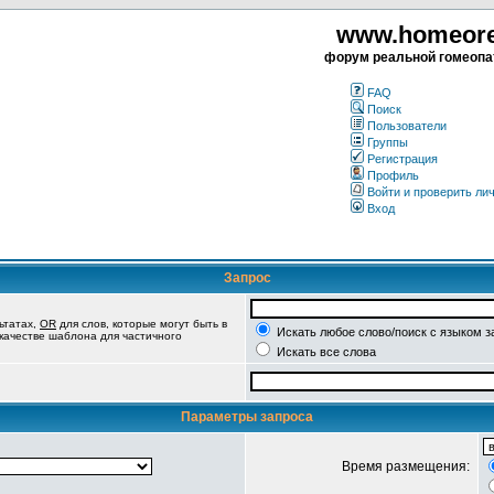
www.homeorea
форум реальной гомеопа
FAQ
Поиск
Пользователи
Группы
Регистрация
Профиль
Войти и проверить ли
Вход
Запрос
ьтатах,
OR
для слов, которые могут быть в
Искать любое слово/поиск с языком з
 качестве шаблона для частичного
Искать все слова
Параметры запроса
Время размещения: