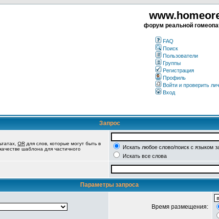
www.homeorea
форум реальной гомеопа
FAQ
Поиск
Пользователи
Группы
Регистрация
Профиль
Войти и проверить ли
Вход
Запрос
ьтатах,
OR
для слов, которые могут быть в
Искать любое слово/поиск с языком з
 качестве шаблона для частичного
Искать все слова
Параметры запроса
Время размещения: