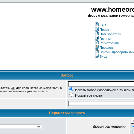
www.homeorea
форум реальной гомеопа
FAQ
Поиск
Пользователи
Группы
Регистрация
Профиль
Войти и проверить ли
Вход
Запрос
ьтатах,
OR
для слов, которые могут быть в
Искать любое слово/поиск с языком з
 качестве шаблона для частичного
Искать все слова
Параметры запроса
Время размещения: