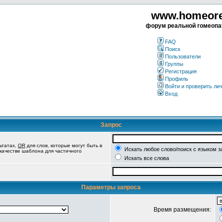
www.homeorea
форум реальной гомеопа
FAQ
Поиск
Пользователи
Группы
Регистрация
Профиль
Войти и проверить ли
Вход
Запрос
ьтатах,
OR
для слов, которые могут быть в
Искать любое слово/поиск с языком з
 качестве шаблона для частичного
Искать все слова
Параметры запроса
Время размещения: