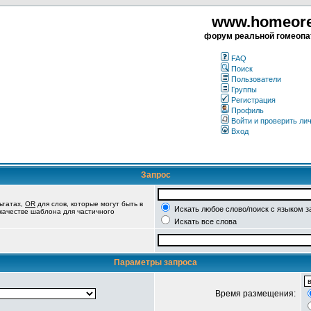
www.homeorea
форум реальной гомеопа
FAQ
Поиск
Пользователи
Группы
Регистрация
Профиль
Войти и проверить ли
Вход
Запрос
ьтатах,
OR
для слов, которые могут быть в
Искать любое слово/поиск с языком з
 качестве шаблона для частичного
Искать все слова
Параметры запроса
Время размещения: