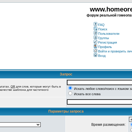
www.homeorea
форум реальной гомеопа
FAQ
Поиск
Пользователи
Группы
Регистрация
Профиль
Войти и проверить ли
Вход
Запрос
ьтатах,
OR
для слов, которые могут быть в
Искать любое слово/поиск с языком з
 качестве шаблона для частичного
Искать все слова
Параметры запроса
Время размещения: