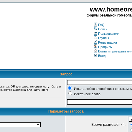
www.homeorea
форум реальной гомеопа
FAQ
Поиск
Пользователи
Группы
Регистрация
Профиль
Войти и проверить ли
Вход
Запрос
ьтатах,
OR
для слов, которые могут быть в
Искать любое слово/поиск с языком з
 качестве шаблона для частичного
Искать все слова
Параметры запроса
Время размещения: