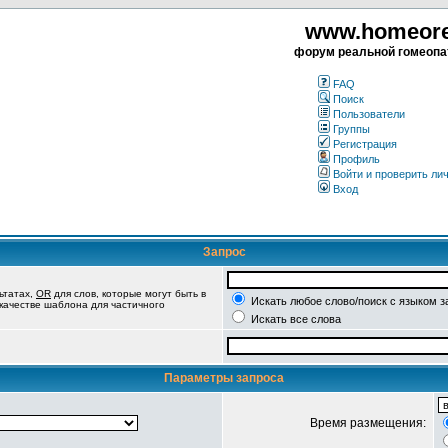
www.homeorea
форум реальной гомеопа
FAQ
Поиск
Пользователи
Группы
Регистрация
Профиль
Войти и проверить ли
Вход
Запрос
ьтатах,
OR
для слов, которые могут быть в
Искать любое слово/поиск с языком з
 качестве шаблона для частичного
Искать все слова
Параметры запроса
Время размещения: