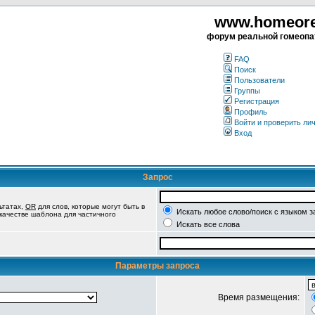
www.homeorea
форум реальной гомеопа
FAQ
Поиск
Пользователи
Группы
Регистрация
Профиль
Войти и проверить ли
Вход
Запрос
ьтатах,
OR
для слов, которые могут быть в
Искать любое слово/поиск с языком з
 качестве шаблона для частичного
Искать все слова
Параметры запроса
Время размещения: