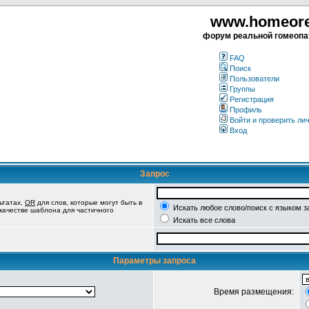
www.homeorea
форум реальной гомеопа
FAQ
Поиск
Пользователи
Группы
Регистрация
Профиль
Войти и проверить ли
Вход
Запрос
ьтатах,
OR
для слов, которые могут быть в
Искать любое слово/поиск с языком з
 качестве шаблона для частичного
Искать все слова
Параметры запроса
Время размещения: