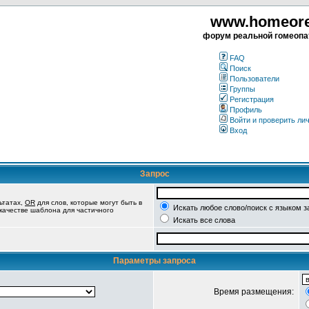
www.homeorea
форум реальной гомеопа
FAQ
Поиск
Пользователи
Группы
Регистрация
Профиль
Войти и проверить ли
Вход
Запрос
ьтатах,
OR
для слов, которые могут быть в
Искать любое слово/поиск с языком з
 качестве шаблона для частичного
Искать все слова
Параметры запроса
Время размещения: