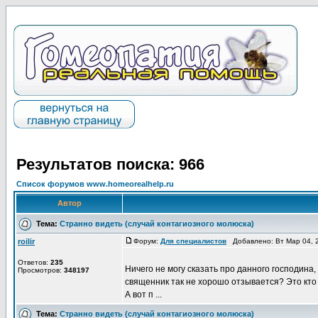
Результатов поиска: 966
Список форумов www.homeorealhelp.ru
Автор
Тема:
Странно видеть (случай контагиозного молюска)
roilir
Форум:
Для специалистов
Добавлено: Вт Мар 04, 
Ответов:
235
Ничего не могу сказать про данного господина,
Просмотров:
348197
священник так не хорошо отзывается? Это кто б
А вот п ...
Тема:
Странно видеть (случай контагиозного молюска)