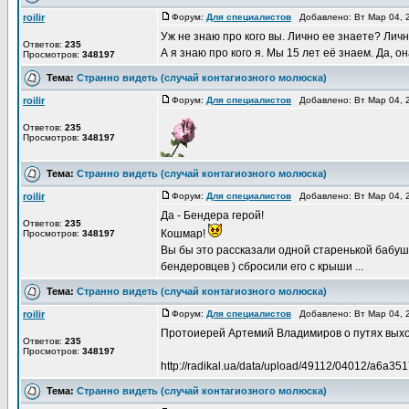
roilir
Форум:
Для специалистов
Добавлено: Вт Мар 04, 
Уж не знаю про кого вы. Лично ее знаете? Лич
Ответов:
235
А я знаю про кого я. Мы 15 лет её знаем. Да, о
Просмотров:
348197
Тема:
Странно видеть (случай контагиозного молюска)
roilir
Форум:
Для специалистов
Добавлено: Вт Мар 04, 
Ответов:
235
Просмотров:
348197
Тема:
Странно видеть (случай контагиозного молюска)
roilir
Форум:
Для специалистов
Добавлено: Вт Мар 04, 
Да - Бендера герой!
Ответов:
235
Кошмар!
Просмотров:
348197
Вы бы это рассказали одной старенькой бабушк
бендеровцев ) сбросили его с крыши ...
Тема:
Странно видеть (случай контагиозного молюска)
roilir
Форум:
Для специалистов
Добавлено: Вт Мар 04, 
Протоиерей Артемий Владимиров о путях выхо
Ответов:
235
Просмотров:
348197
http://radikal.ua/data/upload/49112/04012/a6a3
Тема:
Странно видеть (случай контагиозного молюска)