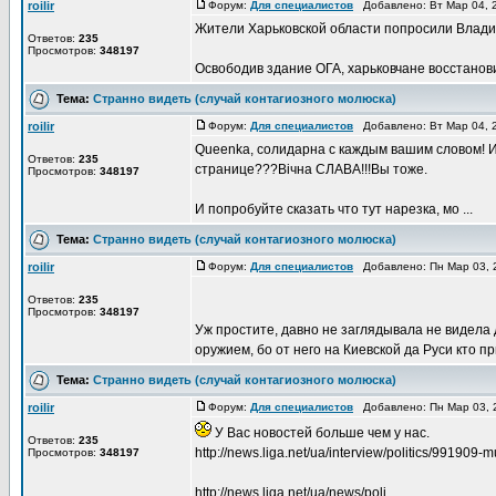
roilir
Форум:
Для специалистов
Добавлено: Вт Мар 04, 
Жители Харьковской области попросили Владим
Ответов:
235
Просмотров:
348197
Освободив здание ОГА, харьковчане восстанови
Тема:
Странно видеть (случай контагиозного молюска)
roilir
Форум:
Для специалистов
Добавлено: Вт Мар 04, 
Queenka, солидарна с каждым вашим словом! И 
Ответов:
235
странице???Вічна СЛАВА!!!Вы тоже.
Просмотров:
348197
И попробуйте сказать что тут нарезка, мо ...
Тема:
Странно видеть (случай контагиозного молюска)
roilir
Форум:
Для специалистов
Добавлено: Пн Мар 03, 
Ответов:
235
Просмотров:
348197
Уж простите, давно не заглядывала не видела д
оружием, бо от него на Киевской да Руси кто при
Тема:
Странно видеть (случай контагиозного молюска)
roilir
Форум:
Для специалистов
Добавлено: Пн Мар 03, 
У Вас новостей больше чем у нас.
Ответов:
235
http://news.liga.net/ua/interview/politics/991
Просмотров:
348197
http://news.liga.net/ua/news/poli ...