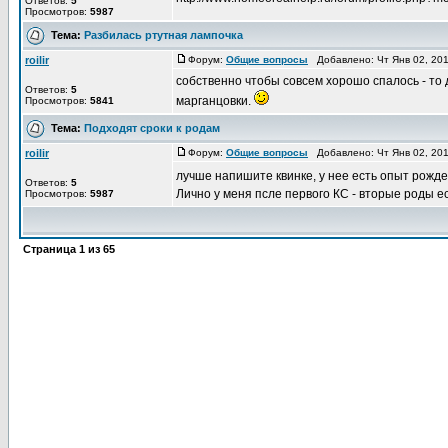
Ответов:
5
Просмотров:
5987
Тема:
Разбилась ртутная лампочка
roilir
Форум:
Общие вопросы
Добавлено: Чт Янв 02, 20
собственно чтобы совсем хорошо спалось - то
Ответов:
5
марганцовки.
Просмотров:
5841
Тема:
Подходят сроки к родам
roilir
Форум:
Общие вопросы
Добавлено: Чт Янв 02, 20
лучше напишите квинке, у нее есть опыт рожден
Ответов:
5
Лично у меня псле первого КС - вторые роды ес
Просмотров:
5987
Страница
1
из
65