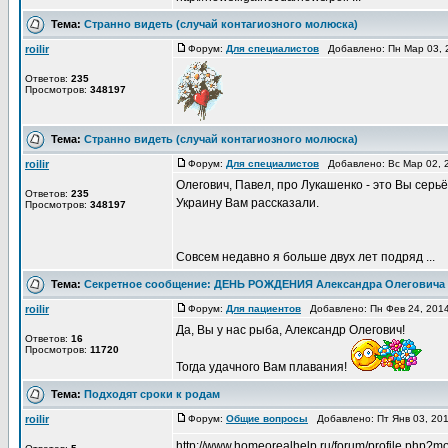
Тема:
Странно видеть (случай контагиозного молюска)
roilir
Форум:
Для специалистов
Добавлено: Пн Мар 03, 
Ответов:
235
Просмотров:
348197
Тема:
Странно видеть (случай контагиозного молюска)
roilir
Форум:
Для специалистов
Добавлено: Вс Мар 02, 
Олегович, Павел, про Лукашенко - это Вы серьёзн
Ответов:
235
Украину Вам рассказали.
Просмотров:
348197
Совсем недавно я больше двух лет подряд ...
Тема:
Секретное сообщение: ДЕНЬ РОЖДЕНИЯ Александра Олеговича
roilir
Форум:
Для пациентов
Добавлено: Пн Фев 24, 201
Да, Вы у нас рыба, Александр Олегович!
Ответов:
16
Просмотров:
11720
Тогда удачного Вам плавания!
Тема:
Подходят сроки к родам
roilir
Форум:
Общие вопросы
Добавлено: Пт Янв 03, 20
http://www.homeorealhelp.ru/forum/profile.php?