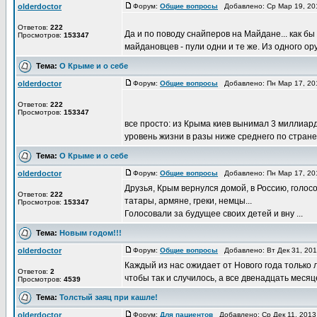
olderdoctor
Форум:
Общие вопросы
Добавлено: Ср Мар 19, 20
Ответов:
222
Да и по поводу снайперов на Майдане... как бы
Просмотров:
153347
майдановцев - пули одни и те же. Из одного оруж
Тема:
О Крыме и о себе
olderdoctor
Форум:
Общие вопросы
Добавлено: Пн Мар 17, 20
Ответов:
222
Просмотров:
153347
все просто: из Крыма киев вынимал 3 миллиард
уровень жизни в разы ниже среднего по стране, 
Тема:
О Крыме и о себе
olderdoctor
Форум:
Общие вопросы
Добавлено: Пн Мар 17, 20
Друзья, Крым вернулся домой, в Россию, голос
Ответов:
222
татары, армяне, греки, немцы...
Просмотров:
153347
Голосовали за будущее своих детей и вну ...
Тема:
Новым годом!!!
olderdoctor
Форум:
Общие вопросы
Добавлено: Вт Дек 31, 20
Каждый из нас ожидает от Нового года только
Ответов:
2
чтобы так и случилось, а все двенадцать месяц
Просмотров:
4539
Тема:
Толстый заяц при кашле!
olderdoctor
Форум:
Для пациентов
Добавлено: Ср Дек 11, 2013