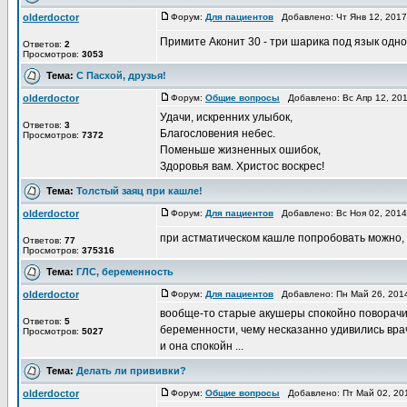
olderdoctor
Форум:
Для пациентов
Добавлено: Чт Янв 12, 201
Примите Аконит 30 - три шарика под язык одно
Ответов:
2
Просмотров:
3053
Тема:
С Пасхой, друзья!
olderdoctor
Форум:
Общие вопросы
Добавлено: Вс Апр 12, 20
Удачи, искренних улыбок,
Ответов:
3
Благословения небес.
Просмотров:
7372
Поменьше жизненных ошибок,
Здоровья вам. Христос воскрес!
Тема:
Толстый заяц при кашле!
olderdoctor
Форум:
Для пациентов
Добавлено: Вс Ноя 02, 201
при астматическом кашле попробовать можно, н
Ответов:
77
Просмотров:
375316
Тема:
ГЛС, беременность
olderdoctor
Форум:
Для пациентов
Добавлено: Пн Май 26, 201
вообще-то старые акушеры спокойно поворачив
Ответов:
5
беременности, чему несказанно удивились врач
Просмотров:
5027
и она спокойн ...
Тема:
Делать ли прививки?
olderdoctor
Форум:
Общие вопросы
Добавлено: Пт Май 02, 20