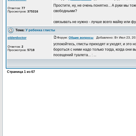
Простите, ну, не очень понятно... А руки мы 
Ответов:
77
свободными?
Просмотров:
375316
связывать не нужно - лучше всего майку или футб
Тема:
У ребенка глисты
olderdoctor
Форум:
Общие вопросы
Добавлено: Вт Июл 23, 20
успокойтесь, глисты приходят и уходят, и это н
Ответов:
2
бороться с ними надо только тогда, когда они
Просмотров:
5718
посещений туалета... : ...
Страница
1
из
67