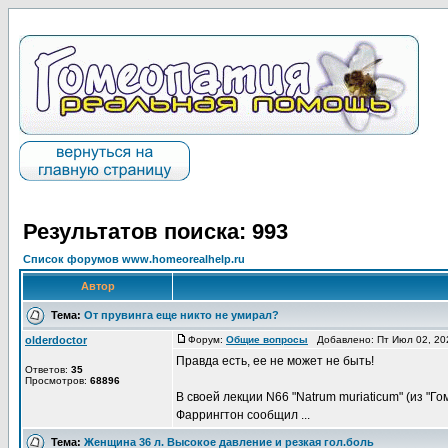
Результатов поиска: 993
Список форумов www.homeorealhelp.ru
Автор
Тема:
От прувинга еще никто не умирал?
olderdoctor
Форум:
Общие вопросы
Добавлено: Пт Июл 02, 20
Правда есть, ее не может не быть!
Ответов:
35
Просмотров:
68896
В своей лекции N66 "Natrum muriaticum" (из "Г
Фаррингтон сообщил ...
Тема:
Женщина 36 л. Высокое давление и резкая гол.боль