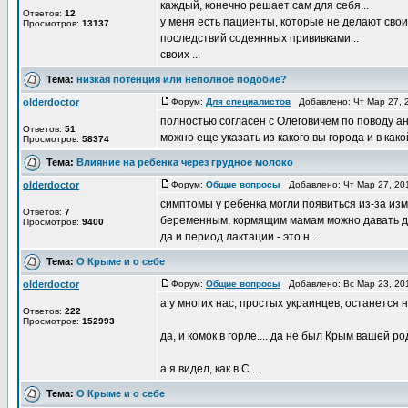
каждый, конечно решает сам для себя...
Ответов:
12
у меня есть пациенты, которые не делают свои
Просмотров:
13137
последствий содеянных прививками...
своих ...
Тема:
низкая потенция или неполное подобие?
olderdoctor
Форум:
Для специалистов
Добавлено: Чт Мар 27, 
полностью согласен с Олеговичем по поводу ан
Ответов:
51
можно еще указать из какого вы города и в како
Просмотров:
58374
Тема:
Влияние на ребенка через грудное молоко
olderdoctor
Форум:
Общие вопросы
Добавлено: Чт Мар 27, 20
симптомы у ребенка могли появиться из-за изм
Ответов:
7
беременным, кормящим мамам можно давать дал
Просмотров:
9400
да и период лактации - это н ...
Тема:
О Крыме и о себе
olderdoctor
Форум:
Общие вопросы
Добавлено: Вс Мар 23, 20
а у многих нас, простых украинцев, останетс
Ответов:
222
Просмотров:
152993
да, и комок в горле.... да не был Крым вашей ро
а я видел, как в С ...
Тема:
О Крыме и о себе