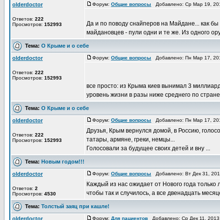
olderdoctor
Форум:
Общие вопросы
Добавлено: Ср Мар 19, 20
Ответов:
222
Да и по поводу снайперов на Майдане... как бы
Просмотров:
152993
майдановцев - пули одни и те же. Из одного оруж
Тема:
О Крыме и о себе
olderdoctor
Форум:
Общие вопросы
Добавлено: Пн Мар 17, 20
Ответов:
222
Просмотров:
152993
все просто: из Крыма киев вынимал 3 миллиард
уровень жизни в разы ниже среднего по стране, 
Тема:
О Крыме и о себе
olderdoctor
Форум:
Общие вопросы
Добавлено: Пн Мар 17, 20
Друзья, Крым вернулся домой, в Россию, голос
Ответов:
222
татары, армяне, греки, немцы...
Просмотров:
152993
Голосовали за будущее своих детей и вну ...
Тема:
Новым годом!!!
olderdoctor
Форум:
Общие вопросы
Добавлено: Вт Дек 31, 20
Каждый из нас ожидает от Нового года только
Ответов:
2
чтобы так и случилось, а все двенадцать месяц
Просмотров:
4530
Тема:
Толстый заяц при кашле!
olderdoctor
Форум:
Для пациентов
Добавлено: Ср Дек 11, 2013