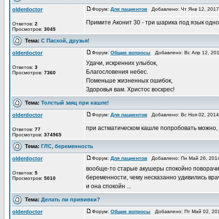
olderdoctor
Форум:
Для пациентов
Добавлено: Чт Янв 12, 201
Примите Аконит 30 - три шарика под язык одно
Ответов:
2
Просмотров:
3045
Тема:
С Пасхой, друзья!
olderdoctor
Форум:
Общие вопросы
Добавлено: Вс Апр 12, 20
Удачи, искренних улыбок,
Ответов:
3
Благословения небес.
Просмотров:
7360
Поменьше жизненных ошибок,
Здоровья вам. Христос воскрес!
Тема:
Толстый заяц при кашле!
olderdoctor
Форум:
Для пациентов
Добавлено: Вс Ноя 02, 201
при астматическом кашле попробовать можно, н
Ответов:
77
Просмотров:
374965
Тема:
ГЛС, беременность
olderdoctor
Форум:
Для пациентов
Добавлено: Пн Май 26, 201
вообще-то старые акушеры спокойно поворачив
Ответов:
5
беременности, чему несказанно удивились врач
Просмотров:
5010
и она спокойн ...
Тема:
Делать ли прививки?
olderdoctor
Форум:
Общие вопросы
Добавлено: Пт Май 02, 20