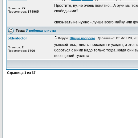
Простите, ну, не очень понятно... А руки мы 
Ответов:
77
свободными?
Просмотров:
374965
связывать не нужно - лучше всего майку или футб
Тема:
У ребенка глисты
olderdoctor
Форум:
Общие вопросы
Добавлено: Вт Июл 23, 20
успокойтесь, глисты приходят и уходят, и это н
Ответов:
2
бороться с ними надо только тогда, когда они
Просмотров:
5700
посещений туалета... : ...
Страница
1
из
67