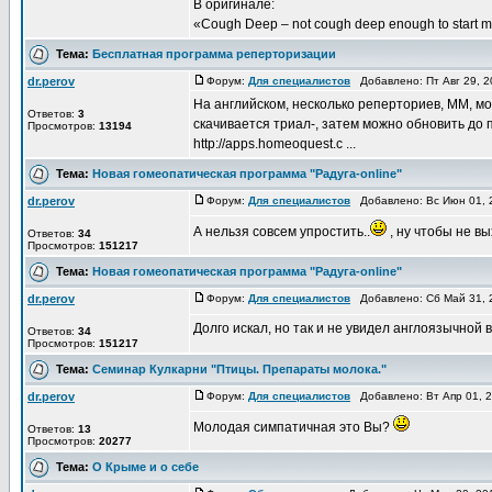
В оригинале:
«Cough Deep – not cough deep enough to start mu
Тема:
Бесплатная программа реперторизации
dr.perov
Форум:
Для специалистов
Добавлено: Пт Авг 29, 
На английском, несколько реперториев, ММ, м
Ответов:
3
скачивается триал-, затем можно обновить до 
Просмотров:
13194
http://apps.homeoquest.c ...
Тема:
Новая гомеопатическая программа "Радуга-online"
dr.perov
Форум:
Для специалистов
Добавлено: Вс Июн 01, 
А нельзя совсем упростить..
, ну чтобы не в
Ответов:
34
Просмотров:
151217
Тема:
Новая гомеопатическая программа "Радуга-online"
dr.perov
Форум:
Для специалистов
Добавлено: Сб Май 31, 
Долго искал, но так и не увидел англоязычной 
Ответов:
34
Просмотров:
151217
Тема:
Семинар Кулкарни "Птицы. Препараты молока."
dr.perov
Форум:
Для специалистов
Добавлено: Вт Апр 01, 
Молодая симпатичная это Вы?
Ответов:
13
Просмотров:
20277
Тема:
О Крыме и о себе