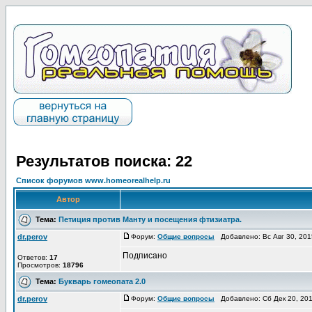
Результатов поиска: 22
Список форумов www.homeorealhelp.ru
Автор
Тема:
Петиция против Манту и посещения фтизиатра.
dr.perov
Форум:
Общие вопросы
Добавлено: Вс Авг 30, 20
Подписано
Ответов:
17
Просмотров:
18796
Тема:
Букварь гомеопата 2.0
dr.perov
Форум:
Общие вопросы
Добавлено: Сб Дек 20, 20