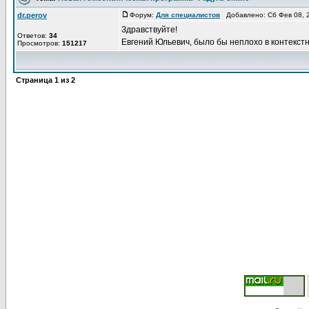
dr.perov
Форум:
Для специалистов
Добавлено: Сб Фев 08, 
Здравствуйте!
Ответов:
34
Евгений Юльевич, было бы неплохо в контекстн
Просмотров:
151217
Страница
1
из
2