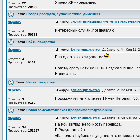
У меня ХР - нормально.
Ответов:
22
Просмотров:
20599
Тема:
Потеря рассудка, сумасшествие, дименция.
dr.perov
Форум:
Случаи из практики: что может грамотная 
Интересный случай, поздравляю!
Ответов:
4
Просмотров:
59768
Тема:
Найти лекарство
dr.perov
Форум:
Для специалистов
Добавлено: Чт Сен 11, 
Благодарю всех за участие
.
Ответов:
3
Просмотров:
9156
Почему сразу нет? До 30-ки я сделал, выше - 
Написал лс.
Тема:
Найти лекарство
dr.perov
Форум:
Для специалистов
Добавлено: Вс Сен 07, 
Подскажите плз кто знает. Нужен Heroinum 30, 
Ответов:
3
Просмотров:
9156
Тема:
Новая гомеопатическая программа "Радуга-online"
dr.perov
Форум:
Для специалистов
Добавлено: Ср Сен 03, 
На мой взгляд, неточность перевода.
Ответов:
34
В Радуге-онлайн:
Просмотров:
151217
«Кашель в Глубине ощущение, что не может ка