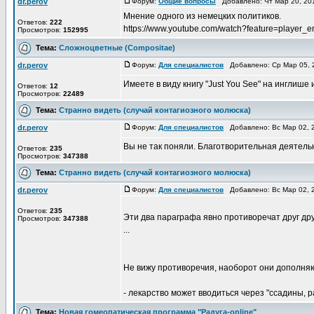
dr.perov
Форум:
Общие вопросы
Добавлено: Чт Мар 20, 20
Мнение одного из немецких политиков.
Ответов:
222
https://www.youtube.com/watch?feature=playe
Просмотров:
152995
Тема:
Сложноцветные (Compositae)
dr.perov
Форум:
Для специалистов
Добавлено: Ср Мар 05, 
Имеете в виду книгу "Just You See" на инглише 
Ответов:
12
Просмотров:
22489
Тема:
Странно видеть (случай контагиозного молюска)
dr.perov
Форум:
Для специалистов
Добавлено: Вс Мар 02, 
Вы не так поняли. Благотворительная деятель
Ответов:
235
Просмотров:
347388
Тема:
Странно видеть (случай контагиозного молюска)
dr.perov
Форум:
Для специалистов
Добавлено: Вс Мар 02, 
Ответов:
235
Эти два параграфа явно противоречат друг друг
Просмотров:
347388
...
Не вижу противоречия, наоборот они дополняют
- лекарство может вводиться через "ссадины, ра
Тема:
Новая гомеопатическая программа "Радуга-online"