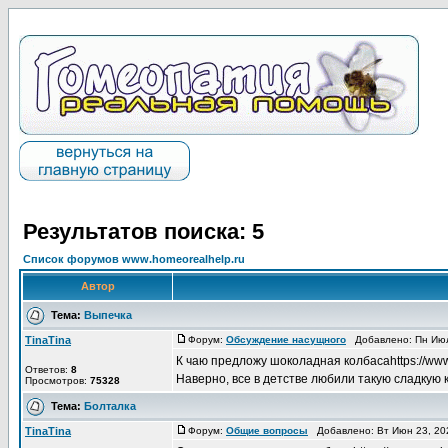
Результатов поиска: 5
Список форумов www.homeorealhelp.ru
Автор
Тема:
Выпечка
TinaTina
Форум:
Обсуждение насущного
Добавлено: Пн Июл
К чаю предложу шоколадная колбасаhttps://www
Ответов:
8
Наверно, все в детстве любили такую сладкую к
Просмотров:
75328
Тема:
Болталка
TinaTina
Форум:
Общие вопросы
Добавлено: Вт Июн 23, 20