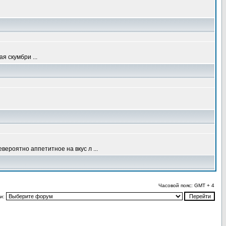
я скумбри ...
роятно аппетитное на вкус л ...
Часовой пояс: GMT + 4
и: