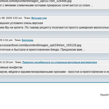
ianfood.com/dycontent/images_upl/327/sm_326488.jpg
 с мягкими сливочными нотками прекрасно сочетается со спаге ...
 08, 2026 3:22 am Тема:
Вкусная еда
машних условиях очень вкусная
рию Вы не купите. По такому рецепту получается просто шикарная малосольна
26 1:01 pm Тема:
Болталка
w.russianfood.com/dycontent/images_upl/194/sm_193126.jpg
титное и быстрое в приготовлении блюдо. Предлагаю вам ...
26 11:26 pm Тема:
Помогите разобраться со странным вкусовым восприятием
рожные конфетки
м, мёдом и карамелизированными орехами - простое в приготовлении и неве
Перейт