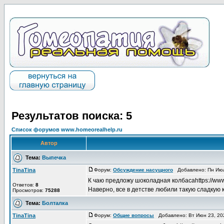
Результатов поиска: 5
Список форумов www.homeorealhelp.ru
Автор
Тема:
Выпечка
TinaTina
Форум:
Обсуждение насущного
Добавлено: Пн Июл
К чаю предложу шоколадная колбасаhttps://www
Ответов:
8
Наверно, все в детстве любили такую сладкую к
Просмотров:
75288
Тема:
Болталка
TinaTina
Форум:
Общие вопросы
Добавлено: Вт Июн 23, 20