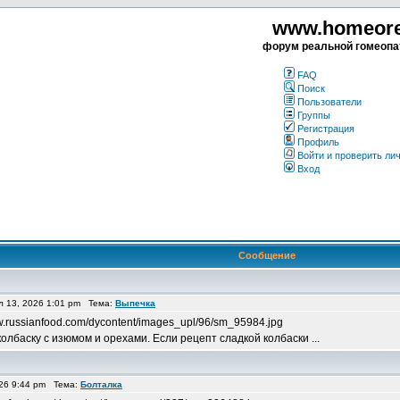
www.homeorea
форум реальной гомеопа
FAQ
Поиск
Пользователи
Группы
Регистрация
Профиль
Войти и проверить ли
Вход
Сообщение
 13, 2026 1:01 pm Тема:
Выпечка
.russianfood.com/dycontent/images_upl/96/sm_95984.jpg
олбаску с изюмом и орехами. Если рецепт сладкой колбаски ...
26 9:44 pm Тема:
Болталка