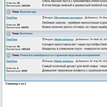
Очень вкусная паста с грибамиhttps://www.russ
Ответов:
40
В этом блюде нежный и ароматный грибной соус
Просмотров:
185184
Тема:
Вкусная еда
TinaTina
Форум:
Обсуждение насущного
Добавлено: Пн Июн
Любимая закуска - скумбрия малосольная в до
Ответов:
38
Можно конечно купить готовую, но такую скумб
Просмотров:
96035
Тема:
Болталка
TinaTina
Форум:
Общие вопросы
Добавлено: Пн Май 18, 20
Сегодня приготовила вот такую пастаhttps://ww
Ответов:
40
Макароны в сливочном соусе - невероятно аппе
Просмотров:
185184
Тема:
Помогите разобраться со странным вкусовым восприятием
TinaTina
Форум:
Общие вопросы
Добавлено: Вт Апр 28, 20
Самый полезный десерт для всей семьи - тво
Ответов:
4
Домашние творожные конфеты с сушёным инжиро
Просмотров:
4959
Страница
1
из
1