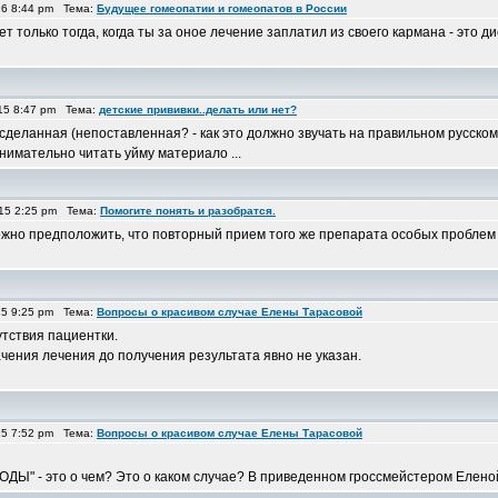
16 8:44 pm Тема:
Будущее гомеопатии и гомеопатов в России
ет только тогда, когда ты за оное лечение заплатил из своего кармана - это 
15 8:47 pm Тема:
детские прививки..делать или нет?
есделанная (непоставленная? - как это должно звучать на правильном русском
нимательно читать уйму материало ...
15 2:25 pm Тема:
Помогите понять и разобратся.
жно предположить, что повторный прием того же препарата особых проблем н
15 9:25 pm Тема:
Вопросы о красивом случае Елены Тарасовой
утствия пациентки.
чения лечения до получения результата явно не указан.
15 7:52 pm Тема:
Вопросы о красивом случае Елены Тарасовой
ОДЫ" - это о чем? Это о каком случае? В приведенном гроссмейстером Еленой на