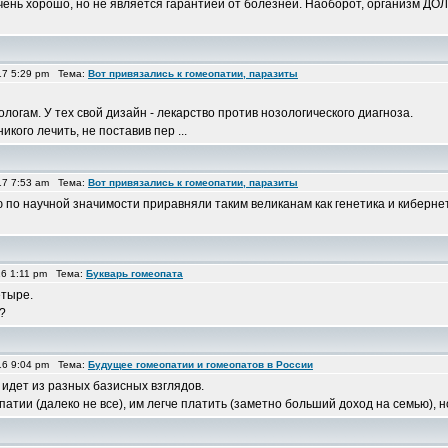
 очень хорошо, но не является гарантией от болезней. Наоборот, организм 
17 5:29 pm Тема:
Вот привязались к гомеопатии, паразиты
логам. У тех свой дизайн - лекарство против нозологического диагноза.
кого лечить, не поставив пер ...
17 7:53 am Тема:
Вот привязались к гомеопатии, паразиты
ию по научной значимости приравняли таким великанам как генетика и киберне
16 1:11 pm Тема:
Букварь гомеопата
етыре.
?
16 9:04 pm Тема:
Будущее гомеопатии и гомеопатов в России
идет из разных базисных взглядов.
ии (далеко не все), им легче платить (заметно больший доход на семью), но 