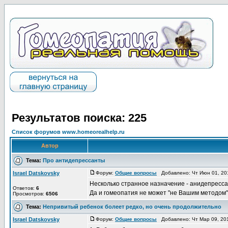
Результатов поиска: 225
Список форумов www.homeorealhelp.ru
Автор
Тема:
Про антидепрессанты
Israel Datskovsky
Форум:
Общие вопросы
Добавлено: Чт Июн 01, 20
Несколько странное назначение - анидепрессан
Ответов:
6
Да и гомеопатия не может "не Вашим методом" 
Просмотров:
6506
Тема:
Непривитый ребенок болеет редко, но очень продолжительно
Israel Datskovsky
Форум:
Общие вопросы
Добавлено: Чт Мар 09, 20