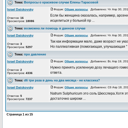
Тема:
Вопросы о красивом случае Елены Тарасовой
Israel Datskovsky
Форум:
Общие вопросы
Добавлено: Чт Апр 30, 20
Если бы женщина оказалась, например, арсени
Ответов:
16
исцелиться у больной пр ...
Просмотров:
18086
Тема:
возможна ли помощь в данном случае
Israel Datskovsky
Форум:
Общие вопросы
Добавлено: Чт Апр 30, 20
Так как информации мало, даже возраст не ука
Ответов:
3
Но паллиативная (помогающая, улучшающая " .
Просмотров:
5297
Тема:
про давление
Israel Datskovsky
Форум:
Общие вопросы
Добавлено: Вс Апр 19, 20
Нужно принять усиленную дозу лечащего гомеоп
Ответов:
2
ответа.
Просмотров:
4336
Тема:
d6 три раза в день на два месяца - не классика?
Israel Datskovsky
Форум:
Общие вопросы
Добавлено: Сб Апр 18, 20
Natrum Sulphuricum это соль Шюсслера.Хотя э
Ответов:
5
достаточно широки ...
Просмотров:
7237
Страница
1
из
15