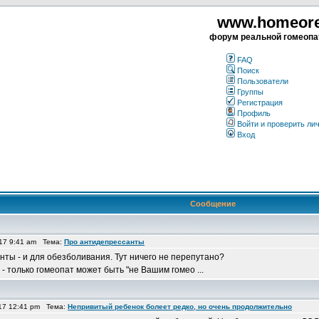
www.homeorea
форум реальной гомеопа
FAQ
Поиск
Пользователи
Группы
Регистрация
Профиль
Войти и проверить ли
Вход
Сообщение
17 9:41 am Тема:
Про антидепрессанты
ты - и для обезболивания. Тут ничего не перепутано?
- только гомеопат может быть "не Вашим гомео ...
17 12:41 pm Тема:
Непривитый ребенок болеет редко, но очень продолжительно