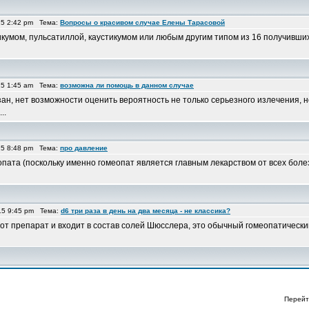
15 2:42 pm Тема:
Вопросы о красивом случае Елены Тарасовой
кумом, пульсатиллой, каустикумом или любым другим типом из 16 получивши
15 1:45 am Тема:
возможна ли помощь в данном случае
зан, нет возможности оценить вероятность не только серьезного излечения, 
..
15 8:48 pm Тема:
про давление
ата (поскольку именно гомеопат является главным лекарством от всех болезн
15 9:45 pm Тема:
d6 три раза в день на два месяца - не классика?
тот препарат и входит в состав солей Шюсслера, это обычный гомеопатичес
Перейт