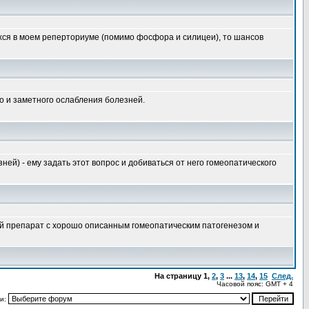
хся в моем реперториуме (помимо фосфора и силицеи), то шансов
но и заметного ослабления болезней.
ей) - ему задать этот вопрос и добиваться от него гомеопатического
кий препарат с хорошо описанным гомеопатическим патогенезом и
На страницу
1
,
2
,
3
...
13
,
14
,
15
След.
Часовой пояс: GMT + 4
и: