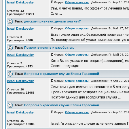
Israel Datskovsky
Форум:
Общие вопросы
Добавлено: Вс Апр 10, 20
Увы. Я четко понял, что эффект от лечения буд
Ответов:
13
Олег ...
Просмотров:
11201
Тема:
детские прививки..делать или нет?
Israel Datskovsky
Форум:
Общие вопросы
Добавлено: Вс Май 17, 20
Есть только один вид безопасной прививки - н
Ответов:
3
По поводу знания об ужасе прививок советую в
Просмотров:
4888
Тема:
Помогите понять и разобратся.
Israel Datskovsky
Форум:
Общие вопросы
Добавлено: Пн Май 04, 20
Хотя Вы не указали потенцию (разведение), мо
Ответов:
2
Совет - подождат ...
Просмотров:
4353
Тема:
Вопросы о красивом случае Елены Тарасовой
Israel Datskovsky
Форум:
Общие вопросы
Добавлено: Чт Апр 30, 20
Симптомы для излечения возникли в 5 лет ост
Ответов:
16
Срок излечения от возврата пациентки и назна
Просмотров:
18086
Поэтому данных для восприятия случая ...
Тема:
Вопросы о красивом случае Елены Тарасовой
Israel Datskovsky
Форум:
Общие вопросы
Добавлено: Чт Апр 30, 20
Ответов:
16
Israel, "в описанном случае излечение заняло Г
Просмотров:
18086