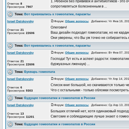
1. Ребенок без прививок и антибиотиков - это
Ответов:
8
сопротивляться болезненным в ...
Просмотров:
7907
Тема:
Вот привязались к гомеопатии, паразиты
Israel Datskovsky
Форум:
Общие вопросы
Добавлено: Чт Фев 16, 20
Олегович!
Ответов:
21
Ваш дизайн подходит гомеопатам, но не кардио
Просмотров:
22606
Они уверены, что Вы уж точно не собираетесь ни
Тема:
Вот привязались к гомеопатии, паразиты
Israel Datskovsky
Форум:
Общие вопросы
Добавлено: Вт Фев 07, 20
Господа! Тут есть и аспект радости: гомеопат
Ответов:
21
буржуазных лженаук) ...
Просмотров:
22606
Тема:
Букварь гомеопата
Israel Datskovsky
Форум:
Общие вопросы
Добавлено: Чт Апр 14, 20
Список книг большой, но скачиваются только ч
Ответов:
6
Что с остальными - только обложки посмотреть
Просмотров:
9303
Тема:
Будущее гомеопатии и гомеопатов в России
Israel Datskovsky
Форум:
Общие вопросы
Добавлено: Ср Апр 13, 20
Больших отличий нет, хотя одинаковый подход 
Ответов:
13
Светские и соблюдающие лучше знают о гомеопат
Просмотров:
11201
Тема:
Будущее гомеопатии и гомеопатов в России