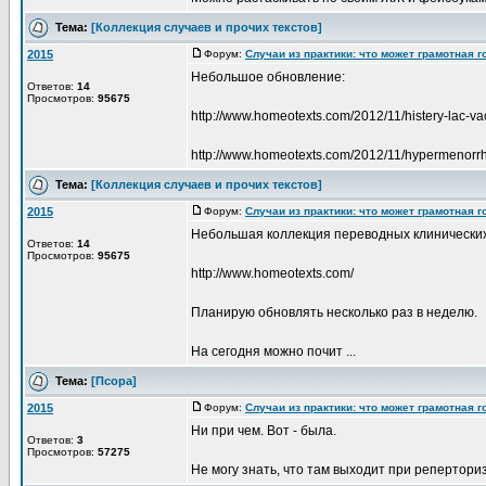
Тема:
[Коллекция случаев и прочих текстов]
2015
Форум:
Случаи из практики: что может грамотная 
Небольшое обновление:
Ответов:
14
Просмотров:
95675
http://www.homeotexts.com/2012/11/histery-lac-v
http://www.homeotexts.com/2012/11/hypermenorr
Тема:
[Коллекция случаев и прочих текстов]
2015
Форум:
Случаи из практики: что может грамотная 
Небольшая коллекция переводных клинических сл
Ответов:
14
Просмотров:
95675
http://www.homeotexts.com/
Планирую обновлять несколько раз в неделю.
На сегодня можно почит ...
Тема:
[Псора]
2015
Форум:
Случаи из практики: что может грамотная 
Ни при чем. Вот - была.
Ответов:
3
Просмотров:
57275
Не могу знать, что там выходит при реперториз