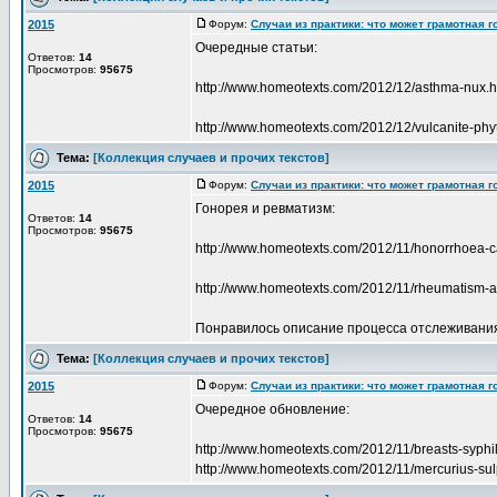
2015
Форум:
Случаи из практики: что может грамотная 
Очередные статьи:
Ответов:
14
Просмотров:
95675
http://www.homeotexts.com/2012/12/asthma-nux.h
http://www.homeotexts.com/2012/12/vulcanite-phy
Тема:
[Коллекция случаев и прочих текстов]
2015
Форум:
Случаи из практики: что может грамотная 
Гонорея и ревматизм:
Ответов:
14
Просмотров:
95675
http://www.homeotexts.com/2012/11/honorrhoea-c
http://www.homeotexts.com/2012/11/rheumatism-a
Понравилось описание процесса отслеживани
Тема:
[Коллекция случаев и прочих текстов]
2015
Форум:
Случаи из практики: что может грамотная 
Очередное обновление:
Ответов:
14
Просмотров:
95675
http://www.homeotexts.com/2012/11/breasts-syphi
http://www.homeotexts.com/2012/11/mercurius-su