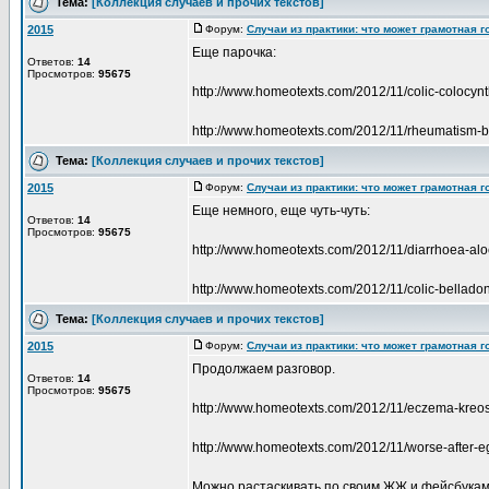
Тема:
[Коллекция случаев и прочих текстов]
2015
Форум:
Случаи из практики: что может грамотная 
Еще парочка:
Ответов:
14
Просмотров:
95675
http://www.homeotexts.com/2012/11/colic-colocynt
http://www.homeotexts.com/2012/11/rheumatism-b
Тема:
[Коллекция случаев и прочих текстов]
2015
Форум:
Случаи из практики: что может грамотная 
Еще немного, еще чуть-чуть:
Ответов:
14
Просмотров:
95675
http://www.homeotexts.com/2012/11/diarrhoea-alo
http://www.homeotexts.com/2012/11/colic-bellado
Тема:
[Коллекция случаев и прочих текстов]
2015
Форум:
Случаи из практики: что может грамотная 
Продолжаем разговор.
Ответов:
14
Просмотров:
95675
http://www.homeotexts.com/2012/11/eczema-kreo
http://www.homeotexts.com/2012/11/worse-after-e
Можно растаскивать по своим ЖЖ и фейсбукам