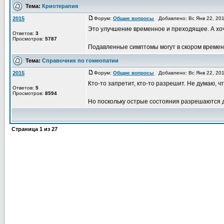
Тема:
Криотерапия
2015
Форум:
Общие вопросы
Добавлено: Вс Янв 22, 20
Это улучшение временное и преходящее. А хоч
Ответов:
3
Просмотров:
5787
Подавленные симптомы могут в скором времени в
Тема:
Справочник по гомеопатии
2015
Форум:
Общие вопросы
Добавлено: Вс Янв 22, 20
Кто-то запретит, кто-то разрешит. Не думаю, 
Ответов:
5
Просмотров:
8594
Но поскольку острые состояния разрешаются д
Страница
1
из
27