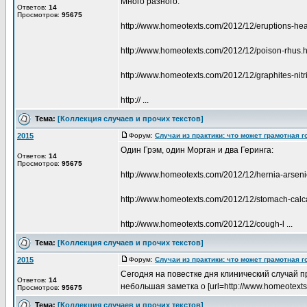
Много разного:
Ответов:
14
Просмотров:
95675
http://www.homeotexts.com/2012/12/eruptions-he
http://www.homeotexts.com/2012/12/poison-rhus.h
http://www.homeotexts.com/2012/12/graphites-nitri
http:// ...
Тема:
[Коллекция случаев и прочих текстов]
2015
Форум:
Случаи из практики: что может грамотная 
Один Грэм, один Морган и два Геринга:
Ответов:
14
Просмотров:
95675
http://www.homeotexts.com/2012/12/hernia-arsen
http://www.homeotexts.com/2012/12/stomach-calc
http://www.homeotexts.com/2012/12/cough-l ...
Тема:
[Коллекция случаев и прочих текстов]
2015
Форум:
Случаи из практики: что может грамотная 
Сегодня на повестке дня клинический случай пр
Ответов:
14
небольшая заметка о [url=http://www.homeotexts.
Просмотров:
95675
Тема:
[Коллекция случаев и прочих текстов]