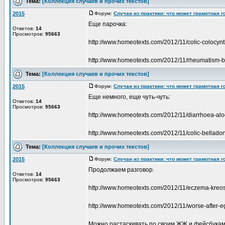
Тема:
[Коллекция случаев и прочих текстов]
2015
Форум:
Случаи из практики: что может грамотная 
Еще парочка:
Ответов:
14
Просмотров:
95663
http://www.homeotexts.com/2012/11/colic-colocynt
http://www.homeotexts.com/2012/11/rheumatism-b
Тема:
[Коллекция случаев и прочих текстов]
2015
Форум:
Случаи из практики: что может грамотная 
Еще немного, еще чуть-чуть:
Ответов:
14
Просмотров:
95663
http://www.homeotexts.com/2012/11/diarrhoea-alo
http://www.homeotexts.com/2012/11/colic-bellado
Тема:
[Коллекция случаев и прочих текстов]
2015
Форум:
Случаи из практики: что может грамотная 
Продолжаем разговор.
Ответов:
14
Просмотров:
95663
http://www.homeotexts.com/2012/11/eczema-kreo
http://www.homeotexts.com/2012/11/worse-after-e
Можно растаскивать по своим ЖЖ и фейсбукам