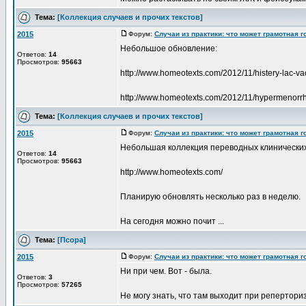
Тема:
[Коллекция случаев и прочих текстов]
2015
Форум:
Случаи из практики: что может грамотная 
Небольшое обновление:
Ответов:
14
Просмотров:
95663
http://www.homeotexts.com/2012/11/histery-lac-v
http://www.homeotexts.com/2012/11/hypermenorr
Тема:
[Коллекция случаев и прочих текстов]
2015
Форум:
Случаи из практики: что может грамотная 
Небольшая коллекция переводных клинических сл
Ответов:
14
Просмотров:
95663
http://www.homeotexts.com/
Планирую обновлять несколько раз в неделю.
На сегодня можно почит ...
Тема:
[Псора]
2015
Форум:
Случаи из практики: что может грамотная 
Ни при чем. Вот - была.
Ответов:
3
Просмотров:
57265
Не могу знать, что там выходит при реперториз