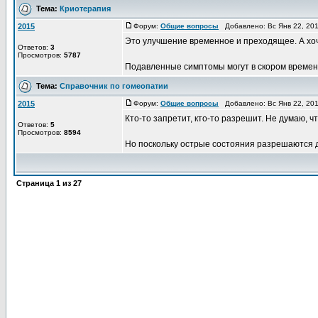
Тема:
Криотерапия
2015
Форум:
Общие вопросы
Добавлено: Вс Янв 22, 20
Это улучшение временное и преходящее. А хоч
Ответов:
3
Просмотров:
5787
Подавленные симптомы могут в скором времени в
Тема:
Справочник по гомеопатии
2015
Форум:
Общие вопросы
Добавлено: Вс Янв 22, 20
Кто-то запретит, кто-то разрешит. Не думаю, 
Ответов:
5
Просмотров:
8594
Но поскольку острые состояния разрешаются д
Страница
1
из
27