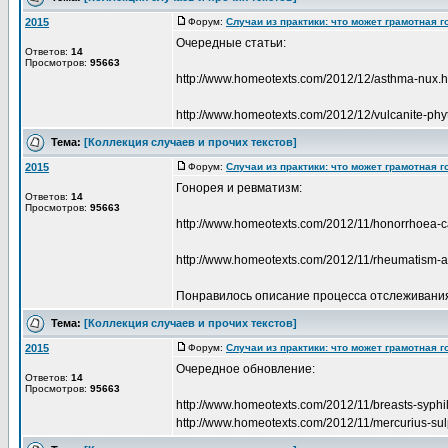
2015
Форум:
Случаи из практики: что может грамотная 
Очередные статьи:
Ответов:
14
Просмотров:
95663
http://www.homeotexts.com/2012/12/asthma-nux.h
http://www.homeotexts.com/2012/12/vulcanite-phy
Тема:
[Коллекция случаев и прочих текстов]
2015
Форум:
Случаи из практики: что может грамотная 
Гонорея и ревматизм:
Ответов:
14
Просмотров:
95663
http://www.homeotexts.com/2012/11/honorrhoea-c
http://www.homeotexts.com/2012/11/rheumatism-a
Понравилось описание процесса отслеживани
Тема:
[Коллекция случаев и прочих текстов]
2015
Форум:
Случаи из практики: что может грамотная 
Очередное обновление:
Ответов:
14
Просмотров:
95663
http://www.homeotexts.com/2012/11/breasts-syphi
http://www.homeotexts.com/2012/11/mercurius-su