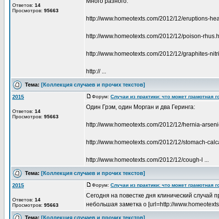
Много разного:
Ответов:
14
Просмотров:
95663
http://www.homeotexts.com/2012/12/eruptions-he
http://www.homeotexts.com/2012/12/poison-rhus.h
http://www.homeotexts.com/2012/12/graphites-nitri
http:// ...
Тема:
[Коллекция случаев и прочих текстов]
2015
Форум:
Случаи из практики: что может грамотная 
Один Грэм, один Морган и два Геринга:
Ответов:
14
Просмотров:
95663
http://www.homeotexts.com/2012/12/hernia-arsen
http://www.homeotexts.com/2012/12/stomach-calc
http://www.homeotexts.com/2012/12/cough-l ...
Тема:
[Коллекция случаев и прочих текстов]
2015
Форум:
Случаи из практики: что может грамотная 
Сегодня на повестке дня клинический случай пр
Ответов:
14
небольшая заметка о [url=http://www.homeotexts.
Просмотров:
95663
Тема:
[Коллекция случаев и прочих текстов]