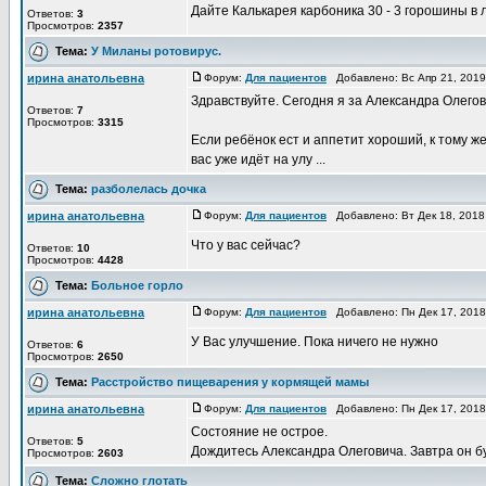
Дайте Калькарея карбоника 30 - 3 горошины в 
Ответов:
3
Просмотров:
2357
Тема:
У Миланы ротовирус.
ирина анатольевна
Форум:
Для пациентов
Добавлено: Вс Апр 21, 201
Здравствуйте. Сегодня я за Александра Олегов
Ответов:
7
Просмотров:
3315
Если ребёнок ест и аппетит хороший, к тому ж
вас уже идёт на улу ...
Тема:
разболелась дочка
ирина анатольевна
Форум:
Для пациентов
Добавлено: Вт Дек 18, 2018
Что у вас сейчас?
Ответов:
10
Просмотров:
4428
Тема:
Больное горло
ирина анатольевна
Форум:
Для пациентов
Добавлено: Пн Дек 17, 201
У Вас улучшение. Пока ничего не нужно
Ответов:
6
Просмотров:
2650
Тема:
Расстройство пищеварения у кормящей мамы
ирина анатольевна
Форум:
Для пациентов
Добавлено: Пн Дек 17, 201
Состояние не острое.
Ответов:
5
Дождитесь Александра Олеговича. Завтра он б
Просмотров:
2603
Тема:
Сложно глотать