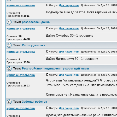
ирина анатольевна
Форум:
Для пациентов
Добавлено: Пн Дек 17, 201
Подождите ещё до завтра. Пока картина не яс
Ответов:
9
Просмотров:
4011
Тема:
разболелась дочка
ирина анатольевна
Форум:
Для пациентов
Добавлено: Пн Дек 17, 201
Дайте Сульфур 30 - 1 горошину
Ответов:
10
Просмотров:
4428
Тема:
Рвота у девочки
ирина анатольевна
Форум:
Для пациентов
Добавлено: Пн Дек 17, 201
Дайте Ликоподиум 30 - 1 горошину
Ответов:
8
Просмотров:
3960
Тема:
Расстройство пищеварения у кормящей мамы
ирина анатольевна
Форум:
Для пациентов
Добавлено: Пн Дек 17, 201
Что значит "остановился желудок"? Что это з
Ответов:
5
Это было 15-го. сегодня 17-е. Что изменилось 
Просмотров:
2603
Симптомов нет. Назначение сделать невозмож
Тема:
Заболел ребенок
ирина анатольевна
Форум:
Для пациентов
Добавлено: Пн Дек 17, 201
Думаю, что делать назначение рано. Симптомо
Ответов:
1