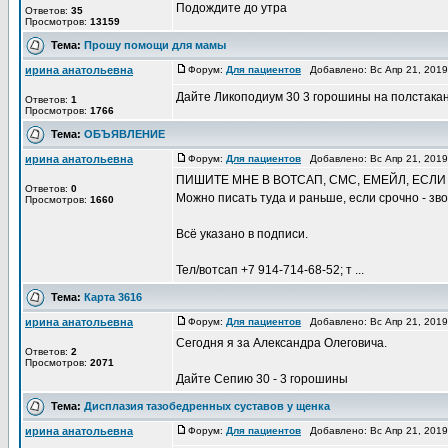
Подождите до утра
Ответов:
35
Просмотров:
13159
Тема:
Прошу помощи для мамы
ирина анатольевна
Форум:
Для пациентов
Добавлено: Вс Апр 21, 201
Дайте Ликоподиум 30 3 горошины на полстакан
Ответов:
1
Просмотров:
1766
Тема:
ОБЪЯВЛЕНИЕ
ирина анатольевна
Форум:
Для пациентов
Добавлено: Вс Апр 21, 201
ПИШИТЕ МНЕ В ВОТСАП, СМС, ЕМЕЙЛ, ЕСЛИ
Ответов:
0
Можно писать туда и раньше, если срочно - зв
Просмотров:
1660
Всё указано в подписи.
Тел/вотсап +7 914-714-68-52; т ...
Тема:
Карта 3616
ирина анатольевна
Форум:
Для пациентов
Добавлено: Вс Апр 21, 201
Сегодня я за Александра Олеговича.
Ответов:
2
Просмотров:
2071
Дайте Сепию 30 - 3 горошины
Тема:
Дисплазия тазобедренных суставов у щенка
ирина анатольевна
Форум:
Для пациентов
Добавлено: Вс Апр 21, 201