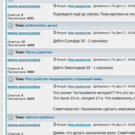
ирина анатольевна
Форум:
Для пациентов
Добавлено: Пн Дек 17, 201
Подождите ещё до завтра. Пока картина не яс
Ответов:
9
Просмотров:
4011
Тема:
разболелась дочка
ирина анатольевна
Форум:
Для пациентов
Добавлено: Пн Дек 17, 201
Дайте Сульфур 30 - 1 горошину
Ответов:
10
Просмотров:
4428
Тема:
Рвота у девочки
ирина анатольевна
Форум:
Для пациентов
Добавлено: Пн Дек 17, 201
Дайте Ликоподиум 30 - 1 горошину
Ответов:
8
Просмотров:
3960
Тема:
Расстройство пищеварения у кормящей мамы
ирина анатольевна
Форум:
Для пациентов
Добавлено: Пн Дек 17, 201
Что значит "остановился желудок"? Что это з
Ответов:
5
Это было 15-го. сегодня 17-е. Что изменилось 
Просмотров:
2603
Симптомов нет. Назначение сделать невозмож
Тема:
Заболел ребенок
ирина анатольевна
Форум:
Для пациентов
Добавлено: Пн Дек 17, 201
Думаю, что делать назначение рано. Симптомо
Ответов:
1