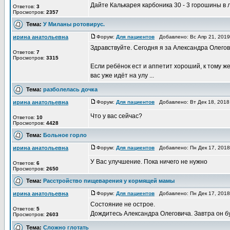
Дайте Калькарея карбоника 30 - 3 горошины в 
Ответов:
3
Просмотров:
2357
Тема:
У Миланы ротовирус.
ирина анатольевна
Форум:
Для пациентов
Добавлено: Вс Апр 21, 201
Здравствуйте. Сегодня я за Александра Олегов
Ответов:
7
Просмотров:
3315
Если ребёнок ест и аппетит хороший, к тому ж
вас уже идёт на улу ...
Тема:
разболелась дочка
ирина анатольевна
Форум:
Для пациентов
Добавлено: Вт Дек 18, 2018
Что у вас сейчас?
Ответов:
10
Просмотров:
4428
Тема:
Больное горло
ирина анатольевна
Форум:
Для пациентов
Добавлено: Пн Дек 17, 201
У Вас улучшение. Пока ничего не нужно
Ответов:
6
Просмотров:
2650
Тема:
Расстройство пищеварения у кормящей мамы
ирина анатольевна
Форум:
Для пациентов
Добавлено: Пн Дек 17, 201
Состояние не острое.
Ответов:
5
Дождитесь Александра Олеговича. Завтра он б
Просмотров:
2603
Тема:
Сложно глотать