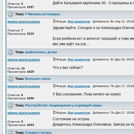
Дайте Калькарея карбоника 30 - 3 горошины в 
Ответов:
3
Просмотров:
2357
Тема:
У Миланы ротовирус.
ирина анатольевна
Форум:
Для пациентов
Добавлено: Вс Апр 21, 201
Здравствуйте. Сегодня я за Александра Олегов
Ответов:
7
Просмотров:
3315
Если ребёнок ест и аппетит хороший, к тому ж
вас уже идёт на улу ...
Тема:
разболелась дочка
ирина анатольевна
Форум:
Для пациентов
Добавлено: Вт Дек 18, 2018
Что у вас сейчас?
Ответов:
10
Просмотров:
4429
Тема:
Больное горло
ирина анатольевна
Форум:
Для пациентов
Добавлено: Пн Дек 17, 201
У Вас улучшение. Пока ничего не нужно
Ответов:
6
Просмотров:
2650
Тема:
Расстройство пищеварения у кормящей мамы
ирина анатольевна
Форум:
Для пациентов
Добавлено: Пн Дек 17, 201
Состояние не острое.
Ответов:
5
Дождитесь Александра Олеговича. Завтра он б
Просмотров:
2603
Тема:
Сложно глотать