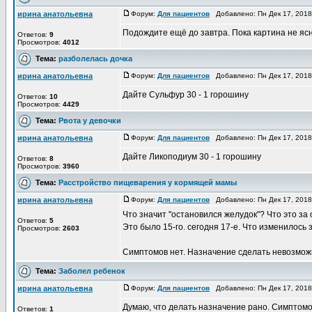
ирина анатольевна
Форум:
Для пациентов
Добавлено: Пн Дек 17, 201
Подождите ещё до завтра. Пока картина не яс
Ответов:
9
Просмотров:
4012
Тема:
разболелась дочка
ирина анатольевна
Форум:
Для пациентов
Добавлено: Пн Дек 17, 201
Дайте Сульфур 30 - 1 горошину
Ответов:
10
Просмотров:
4429
Тема:
Рвота у девочки
ирина анатольевна
Форум:
Для пациентов
Добавлено: Пн Дек 17, 201
Дайте Ликоподиум 30 - 1 горошину
Ответов:
8
Просмотров:
3960
Тема:
Расстройство пищеварения у кормящей мамы
ирина анатольевна
Форум:
Для пациентов
Добавлено: Пн Дек 17, 201
Что значит "остановился желудок"? Что это з
Ответов:
5
Это было 15-го. сегодня 17-е. Что изменилось 
Просмотров:
2603
Симптомов нет. Назначение сделать невозмож
Тема:
Заболел ребенок
ирина анатольевна
Форум:
Для пациентов
Добавлено: Пн Дек 17, 201
Думаю, что делать назначение рано. Симптомо
Ответов:
1