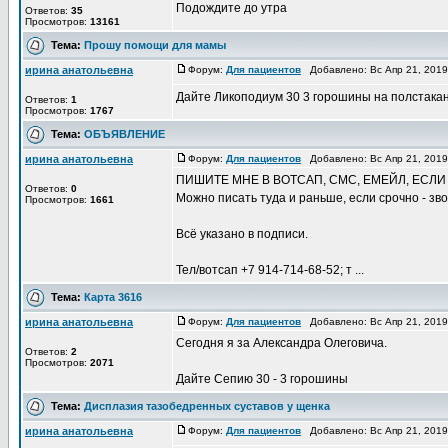
Подождите до утра
Ответов:
35
Просмотров:
13161
Тема:
Прошу помощи для мамы
ирина анатольевна
Форум:
Для пациентов
Добавлено: Вс Апр 21, 201
Дайте Ликоподиум 30 3 горошины на полстакан
Ответов:
1
Просмотров:
1767
Тема:
ОБЪЯВЛЕНИЕ
ирина анатольевна
Форум:
Для пациентов
Добавлено: Вс Апр 21, 201
ПИШИТЕ МНЕ В ВОТСАП, СМС, ЕМЕЙЛ, ЕСЛИ
Ответов:
0
Можно писать туда и раньше, если срочно - зв
Просмотров:
1661
Всё указано в подписи.
Тел/вотсап +7 914-714-68-52; т ...
Тема:
Карта 3616
ирина анатольевна
Форум:
Для пациентов
Добавлено: Вс Апр 21, 201
Сегодня я за Александра Олеговича.
Ответов:
2
Просмотров:
2071
Дайте Сепию 30 - 3 горошины
Тема:
Дисплазия тазобедренных суставов у щенка
ирина анатольевна
Форум:
Для пациентов
Добавлено: Вс Апр 21, 201