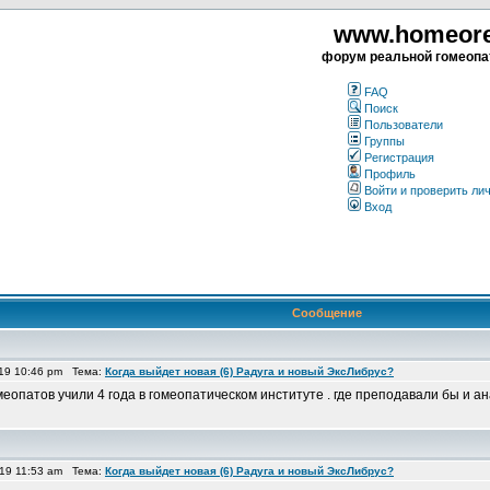
www.homeorea
форум реальной гомеопа
FAQ
Поиск
Пользователи
Группы
Регистрация
Профиль
Войти и проверить ли
Вход
Сообщение
19 10:46 pm Тема:
Когда выйдет новая (6) Радуга и новый ЭксЛибрус?
меопатов учили 4 года в гомеопатическом институте . где преподавали бы и ан
19 11:53 am Тема:
Когда выйдет новая (6) Радуга и новый ЭксЛибрус?