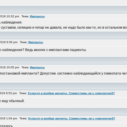
2019 10:32 pm Тема:
Импланты
ь наблюдения.
суставом, силицею и гепар не давала, не надо было как-то, но в остальном все
2019 6:56 pm Тема:
Импланты
ого наблюдения? Ведь многие с имплантами пациенты.
2019 10:05 pm Тема:
Импланты
с постановкой импланта? Допустим. системно наблюдающийся у гомеопата че
2019 8:53 pm Тема:
Хулахуп и вообще магниты. Совместимы ли с гомеопатией?
е ищу обычный.
2019 1:04 pm Тема:
Хулахуп и вообще магниты. Совместимы ли с гомеопатией?
отелось...