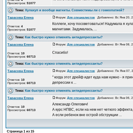
Просмотров:
51077
Тема:
Хулахуп и вообще магниты. Совместимы ли с гомеопатией?
Тарасова Елена
Форум:
Для специалистов
Добавлено: Вс Янв 20, 
Коллеги, хочу посоветоваться! Надумала я ху
Ответов:
4
магнитами. Задумалась, ...
Просмотров:
51077
Тема:
Как быстро нужно отменять антидепрессанты?
Тарасова Елена
Форум:
Для специалистов
Добавлено: Вт Янв 08, 
Спасибо!
Ответов:
10
Просмотров:
60713
Тема:
Как быстро нужно отменять антидепрессанты?
Тарасова Елена
Форум:
Для специалистов
Добавлено: Пн Янв 07, 
" когда этот дрейф идет куда нам нужно - я 
Ответов:
10
депрессии к ...
Просмотров:
60713
Тема:
Как быстро нужно отменять антидепрессанты?
Тарасова Елена
Форум:
Для специалистов
Добавлено: Вс Янв 06, 
Александр Олегович!
Ответов:
10
А курс НПВС, если на нем нет четкого эффекта
Просмотров:
60713
А если ребенок вне острой обструкции ...
Страница
1
из
15