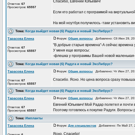
Cпасибо, Евгений Юльевич!
Ответов:
67
Просмотров:
65557
Если кто работал с программой на виртуальной
На мой ноутбук получилось -таки установить вин
Тема:
Когда выйдет новая (6) Радуга и новый ЭксЛибрус?
Тарасова Елена
Форум:
Общие вопросы
Добавлено: Сб Июн 29, 20
"В добрые старые времена"-А сейчас времена у
Ответов:
67
У меня еще вопросы:
Просмотров:
65557
-флешка у программы Вашей новой маленькая-это
Тема:
Когда выйдет новая (6) Радуга и новый ЭксЛибрус?
Тарасова Елена
Форум:
Общие вопросы
Добавлено: Чт Июн 27, 20
Спасибо. Ясно. Но цена вопроса сразу повыша
Ответов:
67
Просмотров:
65557
Тема:
Когда выйдет новая (6) Радуга и новый ЭксЛибрус?
Тарасова Елена
Форум:
Общие вопросы
Добавлено: Чт Июн 27, 20
Евгений Юльевич! Мой Радар полетел и почти в
Ответов:
67
Поэтому готовлюсь к покупке Радуги. Вопросы 
Просмотров:
65557
Тема:
Импланты
Тарасова Елена
Форум:
Для специалистов
Добавлено: Пн Май 27, 
Ясно. Спасибо!
Ответов:
6