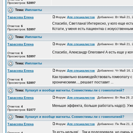
Просмотров:
52897
Тема:
Импланты
Тарасова Елена
Форум:
Для специалистов
Добавлено: Вт Май 21, 
Спасибо, Светлана! Интересно, у кого еще ест
Ответов:
6
Кстати, у меня есть пациентка с искусственным 
Просмотров:
52897
Тема:
Импланты
Тарасова Елена
Форум:
Для специалистов
Добавлено: Вт Май 21, 
Спасибо, Александр Олегович! А есть еще у к
Ответов:
6
Просмотров:
52897
Тема:
Импланты
Тарасова Елена
Форум:
Для специалистов
Добавлено: Чт Май 16, 
Как правильно взаимодействовать гомеопату 
Ответов:
6
хроническими..., решает поставит ...
Просмотров:
52897
Тема:
Хулахуп и вообще магниты. Совместимы ли с гомеопатией?
Тарасова Елена
Форум:
Для специалистов
Добавлено: Вт Янв 29, 
Меньше эффекта, больше работать надо)). Уж
Ответов:
4
Просмотров:
51077
Тема:
Хулахуп и вообще магниты. Совместимы ли с гомеопатией?
Тарасова Елена
Форум:
Для специалистов
Добавлено: Пн Янв 21, 
То есть нельзя(... Так и подозревала, но очень х
Ответов:
4