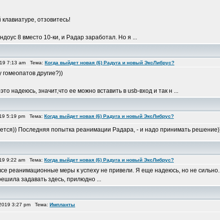
 клавиатуре, отзовитесь!
доус 8 вместо 10-ки, и Радар заработал. Но я ...
19 7:13 am Тема:
Когда выйдет новая (6) Радуга и новый ЭксЛибрус?
 гомеопатов другие?))
 надеюсь, значит,что ее можно вставить в usb-вход и так н ...
19 5:19 pm Тема:
Когда выйдет новая (6) Радуга и новый ЭксЛибрус?
ется)) Последняя попытка реанимации Радара, - и надо принимать решение)
19 9:22 am Тема:
Когда выйдет новая (6) Радуга и новый ЭксЛибрус?
се реанимационные меры к успеху не привели. Я еще надеюсь, но не сильно..
решила задавать здесь, прилюдно ...
2019 3:27 pm Тема:
Импланты