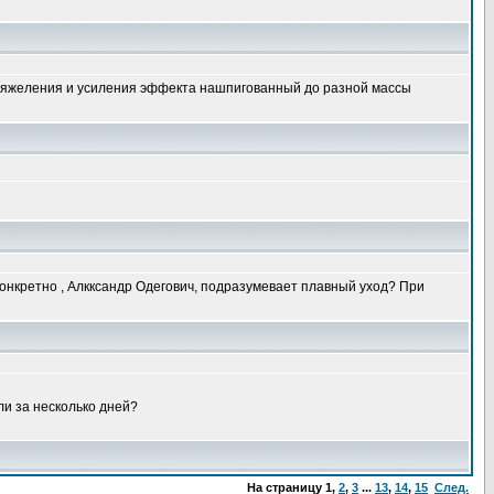
я утяжеления и усиления эффекта нашпигованный до разной массы
конкретно , Алкксандр Одегович, подразумевает плавный уход? При
ли за несколько дней?
На страницу
1
,
2
,
3
...
13
,
14
,
15
След.