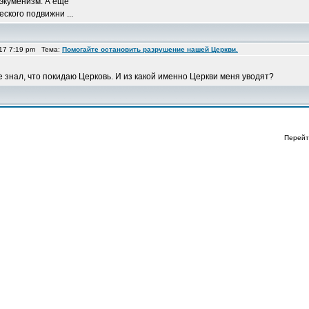
 экуменизм. А еще
ского подвижни ...
17 7:19 pm Тема:
Помогайте остановить разрушение нашей Церкви.
е знал, что покидаю Церковь. И из какой именно Церкви меня уводят?
Перейт