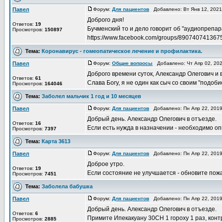
Павел
Форум:
Для пациентов
Добавлено: Вт Янв 12, 202
Доброго дня!
Ответов:
19
Бучменский то и дело говорит об "аудиопрепар
Просмотров:
150897
https://www.facebook.com/groups/89074074136
Тема:
Коронавирус - гомеопатическое лечение и профилактика.
Павел
Форум:
Общие вопросы
Добавлено: Чт Апр 02, 20
Доброго времени суток, Александр Олегович и в
Ответов:
61
Слава Богу, я не один как сыч со своим "подоб
Просмотров:
164046
Тема:
Заболел мальчик 1 год и 10 месяцев
Павел
Форум:
Для пациентов
Добавлено: Пн Апр 22, 201
Добрый день. Александр Олегович в отъезде.
Ответов:
16
Если есть нужда в назначении - необходимо оп
Просмотров:
7397
Тема:
Карта 3613
Павел
Форум:
Для пациентов
Добавлено: Пн Апр 22, 201
Доброе утро.
Ответов:
19
Если состояние не улучшается - обновите пож
Просмотров:
7451
Тема:
Заболела бабушка
Павел
Форум:
Для пациентов
Добавлено: Пн Апр 22, 201
Добрый день. Александр Олегович в отъезде.
Ответов:
6
Примите Ипекакуану 30СН 1 гороху 1 раз, конт
Просмотров:
2885