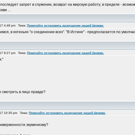
оследует запрет в служении, возврат на мирскую работу; в пределе - возмо
ви ...
17 4:48 pm Тема:
Помогайте остановить разрушение нашей Церкви.
имся, в ектеньях "о соединении всех". "В Истине" - предполагается по умолча
17 8:27 pm Тема:
Помогайте остановить разрушение нашей Церкви.
."
е смотреть в лицо правде?
17 10:35 pm Тема:
Помогайте остановить разрушение нашей Церкви.
приверженности экуменизму?