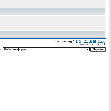
На страницу
1
,
2
,
3
...
79
,
80
,
81
След.
Часовой пояс: GMT + 4
и: