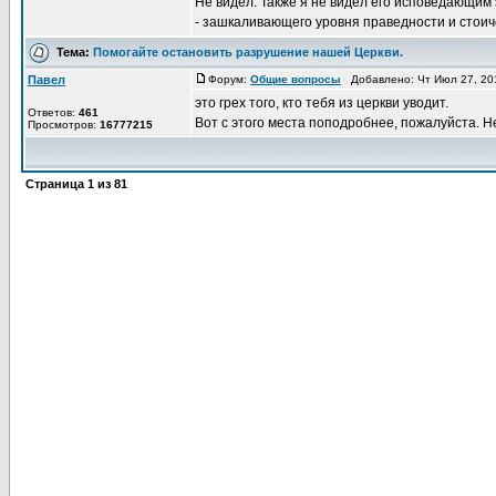
Не видел. Также я не видел его исповедающим
- зашкаливающего уровня праведности и стоиче
Тема:
Помогайте остановить разрушение нашей Церкви.
Павел
Форум:
Общие вопросы
Добавлено: Чт Июл 27, 20
это грех того, кто тебя из церкви уводит.
Ответов:
461
Вот с этого места поподробнее, пожалуйста. Н
Просмотров:
16777215
Страница
1
из
81