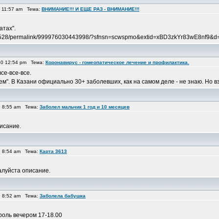
1 11:57 am Тема:
ВНИМАНИЕ!!! И ЕЩЕ РАЗ - ВНИМАНИЕ!!!
атах".
7528/permalink/999976030443998/?sfnsn=scwspmo&extid=xBD3zkYr83wE8nf9&d= 
20 12:54 pm Тема:
Коронавирус - гомеопатическое лечение и профилактика.
се-все-все.
ием". В Казани официально 30+ заболевших, как на самом деле - не знаю. Но вз
9 8:55 am Тема:
Заболел мальчик 1 год и 10 месяцев
исание.
9 8:54 am Тема:
Карта 3613
алуйста описание.
9 8:52 am Тема:
Заболела бабушка
роль вечером 17-18.00