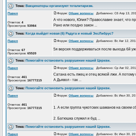
Тема:
Вакцинаторы организуют тоталитаризм.
Павел
Форум:
Общие вопросы
Добавлено: Сб Апр 13, 20
А что нового, Юлия? Православие знает, что пр
Ответов:
4
Рано или поздно закон ...
Просмотров:
53984
Тема:
Когда выйдет новая (6) Радуга и новый ЭксЛибрус?
Павел
Форум:
Общие вопросы
Добавлено: Вс Авг 12, 20
5я версия поддерживаться после выхода 6й уж
Ответов:
67
Просмотров:
65520
Тема:
Помогайте остановить разрушение нашей Церкви.
Павел
Форум:
Общие вопросы
Добавлено: Ср Авг 02, 20
Сатана есть лжец и отец всякой лжи. А потому
Ответов:
461
А Дьявол - так ...
Просмотров:
16777215
Тема:
Помогайте остановить разрушение нашей Церкви.
Павел
Форум:
Общие вопросы
Добавлено: Вс Июл 30, 20
Ответов:
461
1. А если группа чукотских шаманов на своем 
Просмотров:
16777215
2. Батюшка служил и буд ...
Тема:
Помогайте остановить разрушение нашей Церкви.
Павел
Форум:
Общие вопросы
Добавлено: Вс Июл 30, 20