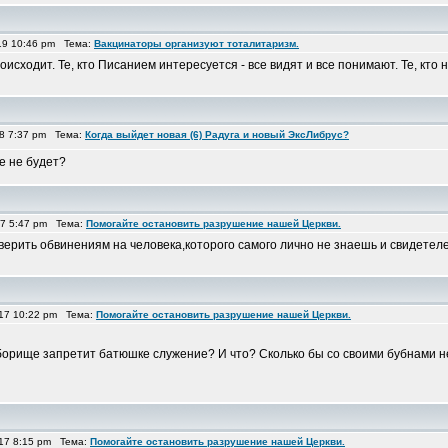
19 10:46 pm Тема:
Вакцинаторы организуют тоталитаризм.
оисходит. Те, кто Писанием интересуется - все видят и все понимают. Те, кто
18 7:37 pm Тема:
Когда выйдет новая (6) Радуга и новый ЭксЛибрус?
е не будет?
17 5:47 pm Тема:
Помогайте остановить разрушение нашей Церкви.
 верить обвинениям на человека,которого самого лично не знаешь и свидетеле
17 10:22 pm Тема:
Помогайте остановить разрушение нашей Церкви.
сборище запретит батюшке служение? И что? Сколько бы со своими бубнами н
17 8:15 pm Тема:
Помогайте остановить разрушение нашей Церкви.