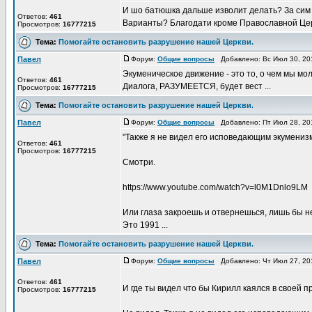
И шо батюшка дальше изволит делать? За сим п
Ответов:
461
Варианты? Благодати кроме Православной Церк
Просмотров:
16777215
Тема:
Помогайте остановить разрушение нашей Церкви.
Павел
Форум:
Общие вопросы
Добавлено: Вс Июл 30, 20
Экуменическое движение - это то, о чем мы мол
Ответов:
461
Диалога, РАЗУМЕЕТСЯ, будет вест ...
Просмотров:
16777215
Тема:
Помогайте остановить разрушение нашей Церкви.
Павел
Форум:
Общие вопросы
Добавлено: Пт Июл 28, 20
"Также я не видел его исповедающим экуменизм
Ответов:
461
Просмотров:
16777215
Смотри.
https://www.youtube.com/watch?v=l0M1Dnlo9LM
Или глаза закроешь и отвернешься, лишь бы н
Это 1991 ...
Тема:
Помогайте остановить разрушение нашей Церкви.
Павел
Форум:
Общие вопросы
Добавлено: Чт Июл 27, 20
Ответов:
461
И где ты видел что бы Кирилл каялся в своей 
Просмотров:
16777215