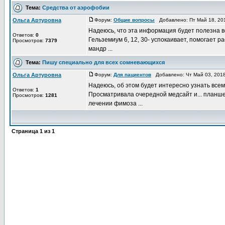
Тема:
Средства от аэрофобии
Ольга Артуровна
Форум:
Общие вопросы
Добавлено: Пт Май 18, 20
Надеюсь, что эта информация будет полезна вс
Ответов:
0
Гельземиум 6, 12, 30- успокаивает, помогает р
Просмотров:
7379
мандр ...
Тема:
Пишу специально для всех сомневающихся
Ольга Артуровна
Форум:
Для пациентов
Добавлено: Чт Май 03, 201
Надеюсь, об этом будет интересно узнать вс
Ответов:
1
Просматривала очередной медсайт и... планше
Просмотров:
1281
лечении фимоза ...
Страница
1
из
1