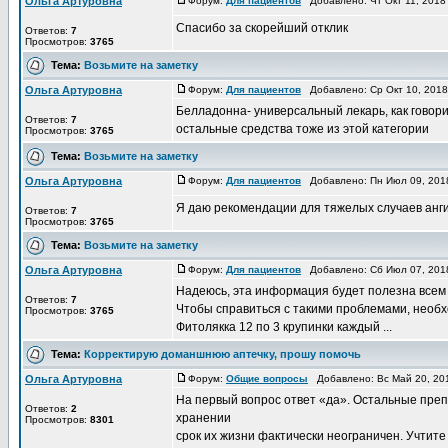
Ольга Артуровна
Форум:
Для пациентов
Добавлено: Чт Окт 11, 2018
Спасибо за скорейший отклик
Ответов:
7
Просмотров:
3765
Тема:
Возьмите на заметку
Ольга Артуровна
Форум:
Для пациентов
Добавлено: Ср Окт 10, 201
Белладонна- универсальный лекарь, как говори
Ответов:
7
остальные средства тоже из этой категории
Просмотров:
3765
Тема:
Возьмите на заметку
Ольга Артуровна
Форум:
Для пациентов
Добавлено: Пн Июл 09, 201
Я даю рекомендации для тяжелых случаев ангин
Ответов:
7
Просмотров:
3765
Тема:
Возьмите на заметку
Ольга Артуровна
Форум:
Для пациентов
Добавлено: Сб Июл 07, 201
Надеюсь, эта информация будет полезна всем 
Ответов:
7
Чтобы справиться с такими проблемами, необ
Просмотров:
3765
Фитолякка 12 по 3 крупинки каждый ...
Тема:
Корректирую доманшнюю аптечку, прошу помочь
Ольга Артуровна
Форум:
Общие вопросы
Добавлено: Вс Май 20, 20
На первый вопрос ответ «да». Остальные преп
Ответов:
2
хранении
Просмотров:
8301
срок их жизни фактически неограничен. Учтите