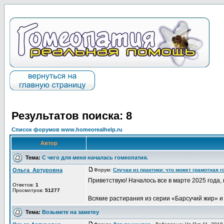
Результатов поиска: 8
Список форумов www.homeorealhelp.ru
Автор
Тема:
С чего для меня началась гомеопатия.
Ольга_Артуровна
Форум:
Случаи из практики: что может грамотная 
Приветствую! Началось все в марте 2025 года,
Ответов:
1
Просмотров:
51277
Всякие растирания из серии «Барсучий жир» и 
Тема:
Возьмите на заметку