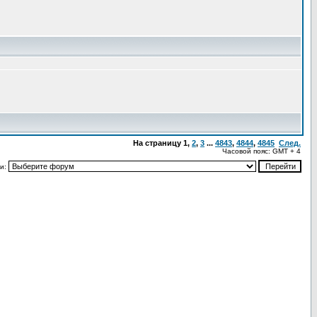
На страницу
1
,
2
,
3
...
4843
,
4844
,
4845
След.
Часовой пояс: GMT + 4
и: