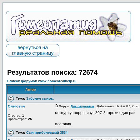
Результатов поиска: 72674
Список форумов www.homeorealhelp.ru
Автор
Тема:
Заболел сынок.
Олегович
Форум:
Для пациентов
Добавлено: Пт Авг 07, 2026
меркуриус коррозивус 30С 3 горохи один раз
Ответов:
1
Просмотров:
25
олегович
Тема:
Сын приболевший 3534