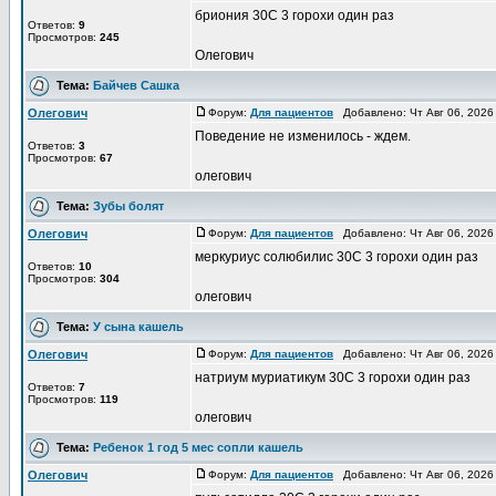
бриония 30С 3 горохи один раз
Ответов:
9
Просмотров:
245
Олегович
Тема:
Байчев Сашка
Олегович
Форум:
Для пациентов
Добавлено: Чт Авг 06, 2026
Поведение не изменилось - ждем.
Ответов:
3
Просмотров:
67
олегович
Тема:
Зубы болят
Олегович
Форум:
Для пациентов
Добавлено: Чт Авг 06, 2026
меркуриус солюбилис 30С 3 горохи один раз
Ответов:
10
Просмотров:
304
олегович
Тема:
У сына кашель
Олегович
Форум:
Для пациентов
Добавлено: Чт Авг 06, 2026
натриум муриатикум 30С 3 горохи один раз
Ответов:
7
Просмотров:
119
олегович
Тема:
Ребенок 1 год 5 мес сопли кашель
Олегович
Форум:
Для пациентов
Добавлено: Чт Авг 06, 2026