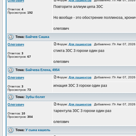
Олегович
Форум:
Для пациентов
Добавлено: Пт Авг 07, 2026
Повторите аллиум цепа 30С
Ответов:
4
Просмотров:
192
Но вообще - это обострение поллиноза, хронич
олегович
Тема:
Байчев Сашка
Олегович
Форум:
Для пациентов
Добавлено: Пт Авг 07, 2026
стикта 30С 3 горохи один раз
Ответов:
3
Просмотров:
67
олегович
Тема:
Байчева Елена, 4954
Олегович
Форум:
Для пациентов
Добавлено: Пт Авг 07, 2026
игнация 30С 3 горохи один раз
Ответов:
3
Просмотров:
73
Тема:
Зубы болят
Олегович
Форум:
Для пациентов
Добавлено: Пт Авг 07, 2026
тарентула 30С 3 горохи один раз
Ответов:
10
Просмотров:
304
олегович
Тема:
У сына кашель