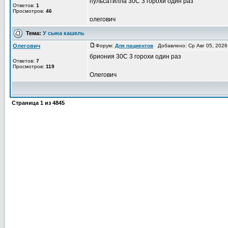
пульсатилла 30С 3 горохи один раз
Ответов:
1
Просмотров:
46
олегович
Тема:
У сына кашель
Олегович
Форум:
Для пациентов
Добавлено: Ср Авг 05, 2026
бриония 30С 3 горохи один раз
Ответов:
7
Просмотров:
119
Олегович
Страница
1
из
4845